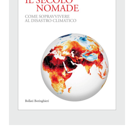
punto di vista dell’evoluzione è da poco che siamo l’unica
specie Homo sul pianeta; ciò che dovrebbe indurci a tenere in
seria considerazione la possibilità della nostra estinzione.
I discorsi sull’oscillazione delle temperature del pianeta nel
passato recente e remoto tendono a omettere un fatto che
caratterizza la condizione attuale del nostro pianeta, vale a dire
che, presto, saremo in otto miliardi, con la metà della
popolazione che vive in soli sette Paesi: Cina, India, Stati Uniti,
Indonesia, Pakistan, Nigeria e Brasile. Siccome molte di
queste persone vivono in zone che furono, sì, propizie allo
sviluppo della nostra specie quando il clima ci era favorevole,
circa 2 miliardi di persone dovranno migrare per allontanarsi da
luoghi resi inabitabili con un incremento della temperatura
media di 4 gradi. Per costoro, così come sempre fu per la
nostra specie, migrare sarà la soluzione.
Un mondo più caldo di 4 gradi centigradi non sarà
completamente inabitabile, ma avrà caratteristiche tali da
costringere il 25% del genere umano a migrare. La fascia