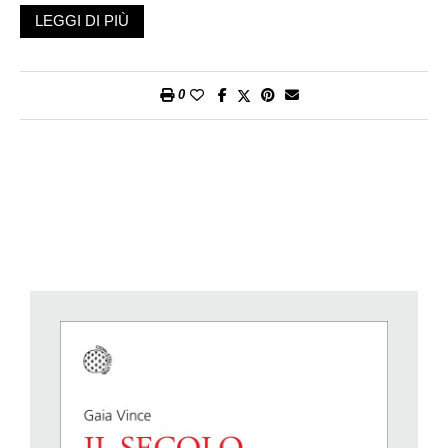
era attorno ai 21 gradi: i poli erano privi di ghiaccio, gli oceani
LEGGI DI PIÙ
tropicali raggiungevano temperature di 35 gradi, e nell’Artico
c’erano palme e coccodrilli. Ci fu anche un periodo, all’incirca
250 milioni di anni fa, tra il Permiano e il Triassico, in cui la
0
temperatura media della Terra si avvicinò a 32° C per milioni di
anni. Ma noi non c’eravamo.
La nostra specie si è evoluta in un intervallo geologico iniziato
nel Pleistocene e tutt’ora in corso caratterizzato dalla presenza
costante di ghiaccio ai poli e sulle vette delle montagne più
alte. Migrati in piccoli gruppi dal continente africano circa 65-
75’000 anni fa, talvolta i ghiacciai hanno ostacolato la nostra
diffusione, altre volte l’hanno favorita – per esempio
abbassando il livello dei mari quanto basta da permetterci di
raggiungere isole e continenti altrimenti inaccessibili con
imbarcazioni primitive. Nel corso della nostra diffusione,
abbiamo incontrato altre forme umane che avevano lasciato
l’Africa prima di noi, i Neanderthal in Europa e in Medio
Oriente, i Denisova in Asia: due specie scomparse, dalle quali
abbiamo ereditato geni rivelatisi utili in alcune circostanze. Dal