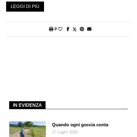
l’ammirazione per la divisa, artista è sempre stato. Ha sempre
LEGGI DI PIÙ
disegnato. Sui muri, sui sassi, su quel che gli capitava in
mano. Guardia carceraria diventò appena maggiorenne per
non dispiacere ai genitori, per mandare i soldi a casa. Oggi
0
dice: «È quel che m’ha salvato. Sono riuscito a sopravvivere
alle atrocità del carcere e a esprimere il dolore che vedevo e
che mi contagiava. Eravamo tutti in galera, anche noi.
Chiunque lavori “dentro” condivide la sorte di chi è carcerato.
Può negarlo, comportarsi da carceriere, ma è carcerato pure
lui. Avere smesso, essere uscito vivo da lì e poter scolpire il
legno, che è quel che preferisco fare ora in questa fase della
mia esistenza, è stato come uscire vivo dalla guerra». Mereu
accarezza il legno del suo tavolo sospeso sopra lo sciabordio
delle onde di Cala Oliva, nell’isola dell’Asinara, a nord della
Sardegna. Il mare è ovunque nella sua casa affacciata su cielo
IN EVIDENZA
e acqua, colma di statue intagliate al riparo dell’ombroso
pergolato d’uva e d’un albero di fichi profumati.
Quando ogni goccia conta
All’Asinara è arrivato nel 1980, quando il gruppo di Dalla
17 Luglio 2026