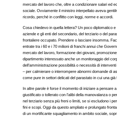
mercato del lavoro che, oltre a condizionare salari ed 
sociale. Ovviamente il ministro interpellato aveva gentil
ricordo, perché in conflitto con leggi, norme e accordi.
Cosa chiedevo in quella lettera? Un poco diplomatico e ut
aziende e gli enti del secondario, del terziario o del par
frontaliere occupato. Prendere o lasciare insomma. Facil
entrate tra i 60 e i 70 milioni di franchi annui che Govern
mercato del lavoro, formazione dei giovani, promozion
dipartimento interessato anche un monitoraggio del corp
dell’amministrazione possibilità o necessità di interventi
– per calmierare o interrompere abnormi domande di assun
come pure in settori delicati del parastato in cui una già f
In altre parole è forse il momento di iniziare a pensare a
giustificato o tollerato con l’alibi della manovalanza o p
nel terziario senza più freni o limiti, se si escludono i p
fini e scopi. Oggi da questo ampliato e prolungato fron
di un mortificante squagliamento in ambito sociale, sopra