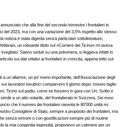
annunciato che alla fine del secondo trimestre i frontalieri in
mesi del 2023, ma con una variazione del 3,5% rispetto allo stesso
la notizia è stata digerita senza particolari sottolineature,
 febbraio, un roboante titolo sul «Corriere del Ticino» mi aveva
vegliato: Siamo seduti su una polveriera, si leggeva infatti in
colo sui dati relativi ai frontalieri in crescita, appena letto sul
riti a un allarme, un po’ meno importante, dell’Associazione degli
icolo sui lavoratori insubrici comparvero il giorno dopo: misero taglio
ri, Ticino sul podio, come se fossimo in gara con Uri, Svitto e
imile a un atto notarile, del frontalierato in Svizzera. Sei mesi
nnuncio che il numero dei frontalieri rasenta le 80’000 unità mi
nostro Consigliere di Stato, sempre a proposito dei frontalieri, ma
i, che senza remore o con giustificazioni sempre più di routine
ando la mia congenita ingenuità, proponevo un calmiere per un