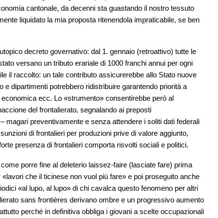
economia cantonale, da decenni sta guastando il nostro tessuto
mente liquidato la mia proposta ritenendola impraticabile, se ben
opico decreto governativo: dal 1. gennaio (retroattivo) tutte le
astato versano un tributo erariale di 1000 franchi annui per ogni
e il raccolto: un tale contributo assicurerebbe allo Stato nuove
o e dipartimenti potrebbero ridistribuire garantendo priorità a
e economica ecc. Lo «strumento» consentirebbe però al
accione del frontalierato, segnalando ai preposti
 – magari preventivamente e senza attendere i soliti dati federali
zioni di frontalieri per produzioni prive di valore aggiunto,
orte presenza di frontalieri comporta risvolti sociali e politici.
 come porre fine al deleterio laissez-faire (lasciate fare) prima
er «lavori che il ticinese non vuol più fare» e poi proseguito anche
eriodici «al lupo, al lupo» di chi cavalca questo fenomeno per altri
talierato sans frontières derivano ombre e un progressivo aumento
ttutto perché in definitiva obbliga i giovani a scelte occupazionali