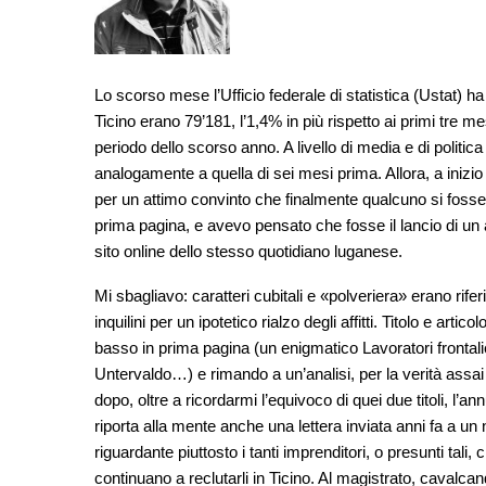
Lo scorso mese l’Ufficio federale di statistica (Ustat) ha 
Ticino erano 79’181, l’1,4% in più rispetto ai primi tre 
periodo dello scorso anno. A livello di media e di politica 
analogamente a quella di sei mesi prima. Allora, a inizio
per un attimo convinto che finalmente qualcuno si fosse s
prima pagina, e avevo pensato che fosse il lancio di un arti
sito online dello stesso quotidiano luganese.
Mi sbagliavo: caratteri cubitali e «polveriera» erano rife
inquilini per un ipotetico rialzo degli affitti. Titolo e art
basso in prima pagina (un enigmatico Lavoratori frontalie
Untervaldo…) e rimando a un’analisi, per la verità assai s
dopo, oltre a ricordarmi l’equivoco di quei due titoli, l’a
riporta alla mente anche una lettera inviata anni fa a un 
riguardante piuttosto i tanti imprenditori, o presunti tal
continuano a reclutarli in Ticino. Al magistrato, cavalc