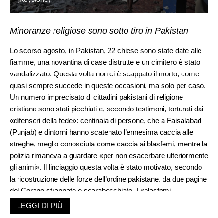
Minoranze religiose sono sotto tiro in Pakistan
Lo scorso agosto, in Pakistan, 22 chiese sono state date alle
fiamme, una novantina di case distrutte e un cimitero è stato
vandalizzato. Questa volta non ci è scappato il morto, come
quasi sempre succede in queste occasioni, ma solo per caso.
Un numero imprecisato di cittadini pakistani di religione
cristiana sono stati picchiati e, secondo testimoni, torturati dai
«difensori della fede»: centinaia di persone, che a Faisalabad
(Punjab) e dintorni hanno scatenato l’ennesima caccia alle
streghe, meglio conosciuta come caccia ai blasfemi, mentre la
polizia rimaneva a guardare «per non esacerbare ulteriormente
gli animi». Il linciaggio questa volta è stato motivato, secondo
la ricostruzione delle forze dell’ordine pakistane, da due pagine
del Corano strappate e scarabocchiate. I «blasfemi
profanatori» del sacro libro avrebbero lasciato le fotocopie delle
LEGGI DI PIÙ
loro carte d’identità con nome, cognome e indirizzo. Che sono