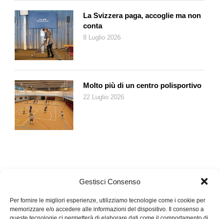
psicologia individuale e gli stati d’animo dei piccoli ospiti,
registrandone gli umori negativi alla partenza e positivi al
La Svizzera paga, accoglie ma non
conta
rientro, e verbalizzandone anche le lettere spedite a casa.
8 Luglio 2026
Sono vistosi alcuni ricordi positivi, come quello della cantante
Rita Pavone, che frequentò le colonie Fiat nei primi anni
Cinquanta e che pur essendo stata spesso testimone del
pianto malinconico di alcune compagne disse di trovarsi
«magnificamente in quel tipo di organizzazione». Andare in
Molto più di un centro polisportivo
colonia, esservi «mandati», non è comunque mai piaciuto ai
22 Luglio 2026
più; nemmeno a Enzo Biagi, piccolo ospite negli anni Trenta:
«era come andare soldato: un addio alla casa e alle care
abitudini, e avanti in fila per due: bagno, dormire, passeggiata,
gabinetto, merenda».
Gestisci Consenso
Per fornire le migliori esperienze, utilizziamo tecnologie come i cookie per
memorizzare e/o accedere alle informazioni del dispositivo. Il consenso a
queste tecnologie ci permetterà di elaborare dati come il comportamento di