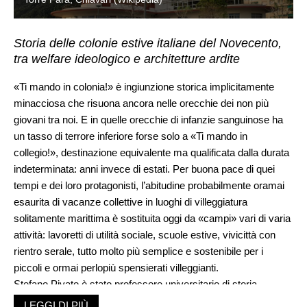
Storia delle colonie estive italiane del Novecento,
tra welfare ideologico e architetture ardite
«Ti mando in colonia!» è ingiunzione storica implicitamente
minacciosa che risuona ancora nelle orecchie dei non più
giovani tra noi. E in quelle orecchie di infanzie sanguinose ha
un tasso di terrore inferiore forse solo a «Ti mando in
collegio!», destinazione equivalente ma qualificata dalla durata
indeterminata: anni invece di estati. Per buona pace di quei
tempi e dei loro protagonisti, l’abitudine probabilmente oramai
esaurita di vacanze collettive in luoghi di villeggiatura
solitamente marittima è sostituita oggi da «campi» vari di varia
attività: lavoretti di utilità sociale, scuole estive, vivicittà con
rientro serale, tutto molto più semplice e sostenibile per i
piccoli e ormai perlopiù spensierati villeggianti.
Stefano Pivato è stato professore universitario di storia
contemporanea e in questo
Andare per colonie
ci racconta
LEGGI DI PIÙ