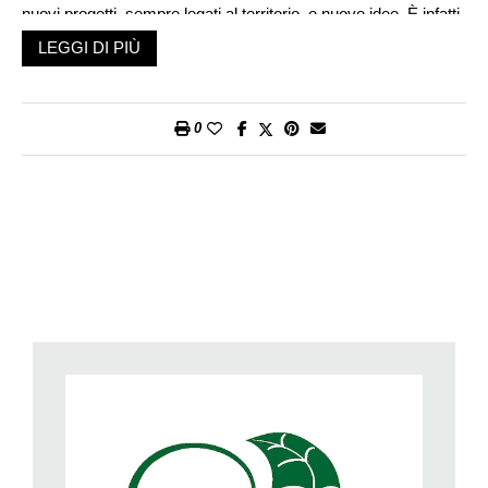
nuovi progetti, sempre legati al territorio, e nuove idee. È infatti
intorno al lungo tavolo di legno con una vista mozzafiato su un
LEGGI DI PIÙ
paesaggio che pare quasi sospeso, lontano com’è dal traffico
e dal caos del fondovalle, che Gabriele Bianchi si riunisce con
Valentina Acerbis-Steiner, segretaria di Bio Ticino, al fine di
0
elaborare nuove strategie e pianificare eventi inediti.
Tutt’intorno, fin dove l’occhio può arrivare, è un alternarsi di
piante e animali, menta e mele cotogne, pecore e oche, uno
stagno con le ninfee e poi gli ulivi, le galline e le api, il vigneto, i
meli e i fiori di campo, in ottemperanza alle norme della
biodiversità, a quelle scelte ambientali che favoriscono una
crescita armoniosa e a ritmi umani.
Spiega Valentina Acerbis-Steiner, «Il biologico sta
attraversando un trend di forte crescita: a livello nazionale in
dieci anni siamo passati da 6120 aziende biologiche a 7900 nel
2022. Nel nostro piccolo Ticino quasi un quarto delle aziende
agricole (23.3%) ticinesi produce biologico, situandosi al quinto
posto della classifica nazionale di percentuale di aziende bio. I
marchi bio presenti sul mercato sono molti, ma Biogemma è il