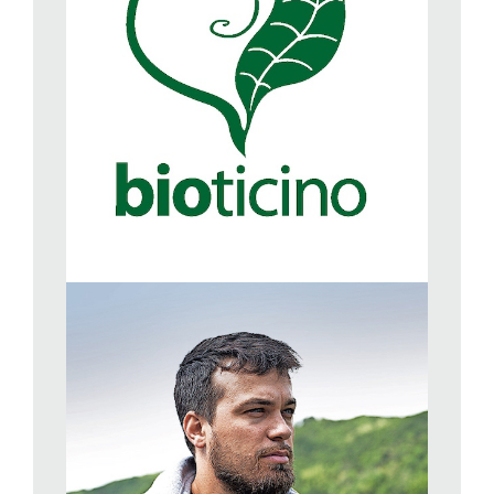
marchio più biologico, perché sta per un’idea di sostenibilità a
360° gradi. In altre parole, se un prodotto è biologico, allora
tutto deve esserlo. Faccio un esempio: se si ha una viticoltura
biologica, come questa dell’Azienda Bianchi, occorre nutrire
anche le oche con cibo biologico, affinché il loro concime sia
per così dire anch’esso “pulito”. È necessario rispettare il
concetto di ciclo chiuso».
È un mondo in continua evoluzione quello dell’agricoltura,
sottolinea Gabriele Bianchi, da una parte per la meteo (che
proprio qui si è fatta sentire violentemente all’inizio di giugno
con una grandinata che sulla natura ha avuto l’effetto di un
piccolo tornado), dall’altra per tutte le pratiche tecnologiche che
nascono giorno dopo giorno.
Valentina Acerbis-Steiner, dalle statistiche scopriamo che
in Svizzera ben il 18 % della superficie utile è dedicata
all’agricoltura biologica, con valori più alti nelle zone di
montagna…
Ciò è dovuto al fatto che di solito le aziende agricole di