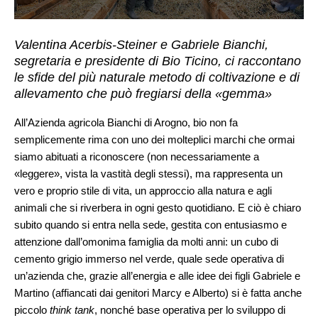
Valentina Acerbis-Steiner e Gabriele Bianchi,
segretaria e presidente di Bio Ticino, ci raccontano
le sfide del più naturale metodo di coltivazione e di
allevamento che può fregiarsi della «gemma»
All’Azienda agricola Bianchi di Arogno, bio non fa
semplicemente rima con uno dei molteplici marchi che ormai
siamo abituati a riconoscere (non necessariamente a
«leggere», vista la vastità degli stessi), ma rappresenta un
vero e proprio stile di vita, un approccio alla natura e agli
animali che si riverbera in ogni gesto quotidiano. E ciò è chiaro
subito quando si entra nella sede, gestita con entusiasmo e
attenzione dall’omonima famiglia da molti anni: un cubo di
cemento grigio immerso nel verde, quale sede operativa di
un’azienda che, grazie all’energia e alle idee dei figli Gabriele e
Martino (affiancati dai genitori Marcy e Alberto) si è fatta anche
piccolo
think tank
, nonché base operativa per lo sviluppo di