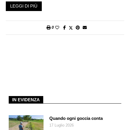
porta wagneriani appassionati nella piccola città della Baviera
LEGGI DI PIÙ
settentrionale, un concerto offerto gratuitamente e apprezzato
dai più. Fare cose nuove sembra essere l’imperativo e
l’obiettivo del teatro di regia che la direttrice artistica Katharina
0
Wagner persegue con il suo mandato – senza dimenticare che
il teatro sulla collina verde nasce con il crisma della
sperimentazione impresso dallo stesso Wagner.
La nuova produzione di quest’anno,
Parsifal
, diretta dal regista
americano Jay Scheib, ribadisce questa tendenza alla
«novità» presentandosi innanzitutto come spettacolo da fruire
attraverso gli occhiali A/R (A
ugmented Reality
), che
permettono di vedere cose non presenti in scena e di allargare
la propria visuale ai lati, sopra e sotto, ma che possono essere
d’intralcio alla visione dello spettacolo dal vivo. Se si considera
IN EVIDENZA
poi che, per una questione di costi, solo 330 spettatori su quasi
2000 possono vedere lo spettacolo attraverso gli occhiali A/R,
c’è da chiedersi quale sia il senso dell’operazione. Ma per
Quando ogni goccia conta
chiarire meglio la funzione degli occhiali, è bene riconnettersi
17 Luglio 2026
all’idea registica di Jay Scheib, non facile da ricostruire se non