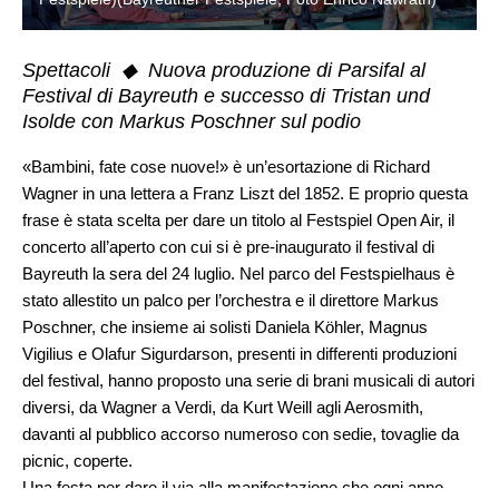
Spettacoli ◆ Nuova produzione di Parsifal al
Festival di Bayreuth e successo di Tristan und
Isolde con Markus Poschner sul podio
«Bambini, fate cose nuove!» è un’esortazione di Richard
Wagner in una lettera a Franz Liszt del 1852. E proprio questa
frase è stata scelta per dare un titolo al Festspiel Open Air, il
concerto all’aperto con cui si è pre-inaugurato il festival di
Bayreuth la sera del 24 luglio. Nel parco del Festspielhaus è
stato allestito un palco per l’orchestra e il direttore Markus
Poschner, che insieme ai solisti Daniela Köhler, Magnus
Vigilius e Olafur Sigurdarson, presenti in differenti produzioni
del festival, hanno proposto una serie di brani musicali di autori
diversi, da Wagner a Verdi, da Kurt Weill agli Aerosmith,
davanti al pubblico accorso numeroso con sedie, tovaglie da
picnic, coperte.
Una festa per dare il via alla manifestazione che ogni anno