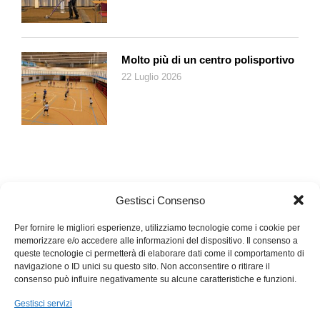
incontro minacciosamente, e siccome gli occhiali ampliano la
visuale, possiamo vedere sotto di noi una pianura arida senza
elementi vitali, se non una povera volpe che volge lo sguardo
su tanta desolazione. Una natura snaturata dal nostro
Molto più di un centro polisportivo
consumismo tecnologico. Dal momento che il cobalto è il
22 Luglio 2026
Graal, ne consegue che il Graal non è cosa buona, perciò
Parsifal libera la comunità da questa schiavitù gettando per
terra e distruggendo il blocco di cobalto che ha fra le mani.
Il progetto del regista si realizza attraverso le scene di Mimi
Lien con un primo atto tutto blu, un elemento verticale che
ricorda la stele di 2001 odissea nello spazio, e un elemento
che scende dall’alto in forma di aureola evocando altro cinema
Gestisci Consenso
di fantascienza. Il coloratissimo giardino di Klingsor è una
visione kitsch degli anni Settanta con fanciulle hippie, e
Per fornire le migliori esperienze, utilizziamo tecnologie come i cookie per
memorizzare e/o accedere alle informazioni del dispositivo. Il consenso a
manciate di fiori che cascano davanti alle nostre lenti
queste tecnologie ci permetterà di elaborare dati come il comportamento di
impedendoci di assistere al duetto fra Parsifal e Kundry.
navigazione o ID unici su questo sito. Non acconsentire o ritirare il
Naturalmente gli occhiali si possono togliere, se si vuole
consenso può influire negativamente su alcune caratteristiche e funzioni.
assistere allo spettacolo dal vivo senza l’ausilio della «realtà
Gestisci servizi
aumentata», e quello che ho visto fare – e ho fatto io stessa –