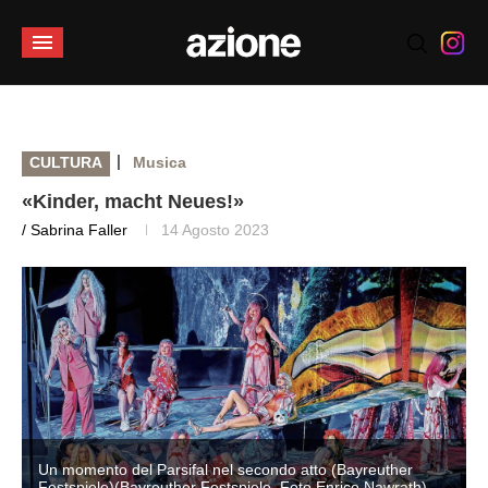
|
CULTURA
Musica
«Kinder, macht Neues!»
/ Sabrina Faller
14 Agosto 2023
Un momento del Parsifal nel secondo atto (Bayreuther
Festspiele)(Bayreuther Festspiele, Foto Enrico Nawrath)