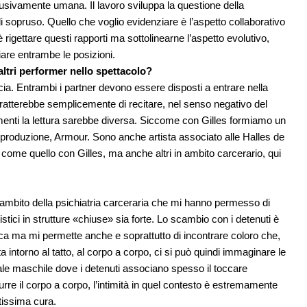
usivamente umana. Il lavoro sviluppa la questione della
 sopruso. Quello che voglio evidenziare è l’aspetto collaborativo
rigettare questi rapporti ma sottolinearne l’aspetto evolutivo,
iare entrambe le posizioni.
altri performer nello spettacolo?
ucia. Entrambi i partner devono essere disposti a entrare nella
 tratterebbe semplicemente di recitare, nel senso negativo del
imenti la lettura sarebbe diversa. Siccome con Gilles formiamo un
roduzione, Armour. Sono anche artista associato alle Halles de
come quello con Gilles, ma anche altri in ambito carcerario, qui
ll’ambito della psichiatria carceraria che mi hanno permesso di
tistici in strutture «chiuse» sia forte. Lo scambio con i detenuti è
tica ma mi permette anche e soprattutto di incontrare coloro che,
ita intorno al tatto, al corpo a corpo, ci si può quindi immaginare le
erale maschile dove i detenuti associano spesso il toccare
rre il corpo a corpo, l’intimità in quel contesto è estremamente
tissima cura.