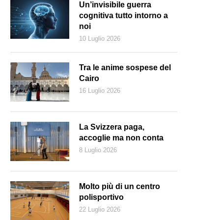
Un’invisibile guerra
cognitiva tutto intorno a
noi
10 Luglio 2026
Tra le anime sospese del
Cairo
16 Luglio 2026
La Svizzera paga,
accoglie ma non conta
8 Luglio 2026
n momento dello spettacolo (Foto di David Konecny)
Molto più di un centro
polisportivo
22 Luglio 2026