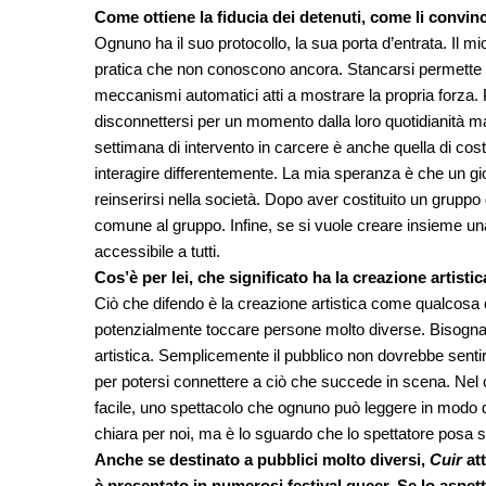
Come ottiene la fiducia dei detenuti, come li convin
Ognuno ha il suo protocollo, la sua porta d’entrata. Il mi
pratica che non conoscono ancora. Stancarsi permette gi
meccanismi automatici atti a mostrare la propria forza. P
disconnettersi per un momento dalla loro quotidianità ma 
settimana di intervento in carcere è anche quella di cos
interagire differentemente. La mia speranza è che un 
reinserirsi nella società. Dopo aver costituito un gruppo
comune al gruppo. Infine, se si vuole creare insieme un
accessibile a tutti.
Cos’è per lei, che significato ha la creazione artisti
Ciò che difendo è la creazione artistica come qualcosa
potenzialmente toccare persone molto diverse. Bisogna 
artistica. Semplicemente il pubblico non dovrebbe sentir
per potersi connettere a ciò che succede in scena. Nel
facile, uno spettacolo che ognuno può leggere in modo d
chiara per noi, ma è lo sguardo che lo spettatore posa s
Anche se destinato a pubblici molto diversi,
Cuir
att
è presentato in numerosi festival queer. Se lo aspet