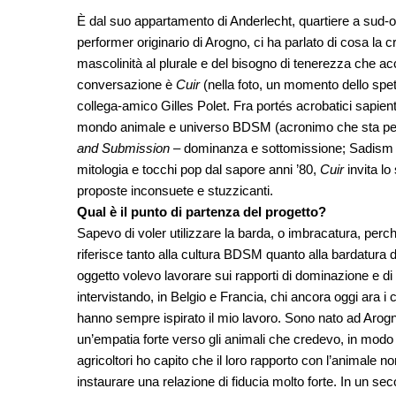
È dal suo appartamento di Anderlecht, quartiere a sud-ov
performer originario di Arogno, ci ha parlato di cosa la c
mascolinità al plurale e del bisogno di tenerezza che ac
conversazione è
Cuir
(nella foto, un momento dello spet
collega-amico Gilles Polet. Fra portés acrobatici sapien
mondo animale e universo BDSM (acronimo che sta p
and Submission
– dominanza e sottomissione; Sadism
mitologia e tocchi pop dal sapore anni ’80,
Cuir
invita lo
proposte inconsuete e stuzzicanti.
Qual è il punto di partenza del progetto?
Sapevo di voler utilizzare la barda, o imbracatura, per
riferisce tanto alla cultura BDSM quanto alla bardatura de
oggetto volevo lavorare sui rapporti di dominazione e di
intervistando, in Belgio e Francia, chi ancora oggi ara i ca
hanno sempre ispirato il mio lavoro. Sono nato ad Arogn
un’empatia forte verso gli animali che credevo, in modo u
agricoltori ho capito che il loro rapporto con l’animale
instaurare una relazione di fiducia molto forte. In un 