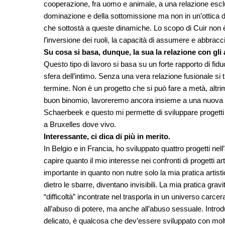
cooperazione, fra uomo e animale, a una relazione escl
dominazione e della sottomissione ma non in un’ottica di
che sottostà a queste dinamiche. Lo scopo di Cuir non è 
l’inversione dei ruoli, la capacità di assumere e abbracc
Su cosa si basa, dunque, la sua la relazione con gli 
Questo tipo di lavoro si basa su un forte rapporto di fid
sfera dell’intimo. Senza una vera relazione fusionale si
termine. Non è un progetto che si può fare a metà, altr
buon binomio, lavoreremo ancora insieme a una nuova p
Schaerbeek e questo mi permette di sviluppare progetti 
a Bruxelles dove vivo.
Interessante, ci dica di più in merito.
In Belgio e in Francia, ho sviluppato quattro progetti ne
capire quanto il mio interesse nei confronti di progetti ar
importante in quanto non nutre solo la mia pratica artis
dietro le sbarre, diventano invisibili. La mia pratica grav
“difficoltà” incontrate nel trasporla in un universo carc
all’abuso di potere, ma anche all’abuso sessuale. Introdu
delicato, è qualcosa che dev’essere sviluppato con mol