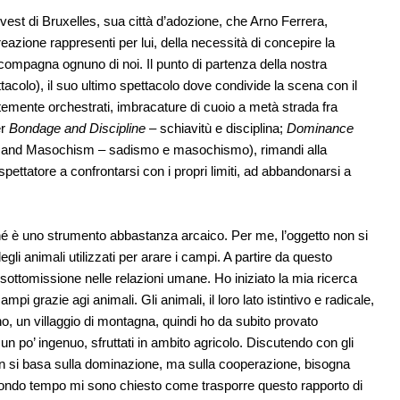
est di Bruxelles, sua città d’adozione, che Arno Ferrera,
reazione rappresenti per lui, della necessità di concepire la
compagna ognuno di noi. Il punto di partenza della nostra
tacolo), il suo ultimo spettacolo dove condivide la scena con il
temente orchestrati, imbracature di cuoio a metà strada fra
er
Bondage and Discipline
– schiavitù e disciplina;
Dominance
 and Masochism – sadismo e masochismo), rimandi alla
 spettatore a confrontarsi con i propri limiti, ad abbandonarsi a
ché è uno strumento abbastanza arcaico. Per me, l’oggetto non si
gli animali utilizzati per arare i campi. A partire da questo
 sottomissione nelle relazioni umane. Ho iniziato la mia ricerca
mpi grazie agi animali. Gli animali, il loro lato istintivo e radicale,
o, un villaggio di montagna, quindi ho da subito provato
n po’ ingenuo, sfruttati in ambito agricolo. Discutendo con gli
 non si basa sulla dominazione, ma sulla cooperazione, bisogna
secondo tempo mi sono chiesto come trasporre questo rapporto di