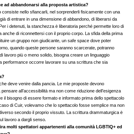
ce ad abbandonarsi alla proposta artistica?
o consiste nello sfiancarli, nel sorprenderli fisicamente con una
à di entrare in una dimensione di abbandono, di liberarsi da
er i detenuti, la stanchezza è liberatoria perché permette loro di
anche di riconnettersi con il proprio corpo. La sfida della prima
tituire un gruppo non giudicante, un safe space dove poter
giorno, quando queste persone saranno scarcerate, potranno
 di lavoro più o meno solido, bisogna creare un linguaggio
a performance occorre lavorare su una scrittura che sia
ca?
 che deve venire dalla pancia. Le mie proposte devono
pensare all’accessibilità ma non come riduzione dell’esigenza
e il bisogno di essere formato e informato prima dello spettacolo
 caso di Cuir, volevamo che lo spettacolo fosse semplice ma non
iverso secondo il proprio vissuto. La scrittura drammaturgica è
ul lavoro a dargli senso.
ira molti spettatori appartenenti alla comunità LGBTIQ+ ed
tava?