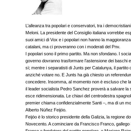
L’alleanza tra popolari e conservatori, tra i democristiani
Meloni. La presidente del Consiglio italiana vorrebbe es
suoi amici di Vox e i popolari non hanno la maggioranza
catalani, ma ci proveranno con i moderati del Pnv.
I popolari sono il primo partito. Ma non sfondano. I soci
governo dovranno trasformare l’astensione dei baschi e d
sì; mentre i separatisti di Junts per Catalunya, il partit
anziché votare no. E Junts ha già chiesto un referendu
concedere. Insomma, al momento non è escluso che la 
il leader socialista Pedro Sanchez proverà a salvare la 
esce ridimensionata. Le chiavi del centrodestra spagnol
premier chiama confidenzialmente Santi –, ma di un mode
Alberto Núñez Feijóo.
Feijóo è lo storico presidente della Galizia, la regione do
Novecento. A cominciare da Francisco Franco, gallego di
Franco e fondatore del partito popolare, e Mariano Rajoy