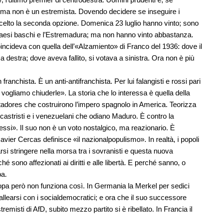
; ma non è un estremista. Dovendo decidere se inseguire i
o scelto la seconda opzione. Domenica 23 luglio hanno vinto; sono
, i Paesi baschi e l’Estremadura; ma non hanno vinto abbastanza.
incideva con quella dell’«Alzamiento» di Franco del 1936: dove il
 destra; dove aveva fallito, si votava a sinistra. Ora non è più
ranchista. È un anti-antifranchista. Per lui falangisti e rossi pari
oi vogliamo chiuderle». La storia che lo interessa è quella della
stadores che costruirono l’impero spagnolo in America. Teorizza
ticastristi e i venezuelani che odiano Maduro. È contro la
ssi». Il suo non è un voto nostalgico, ma reazionario. È
Javier Cercas definisce «il nazionalpopulismo». In realtà, i popoli
rsi stringere nella morsa tra i sovranisti e questa nuova
é sono affezionati ai diritti e alle libertà. E perché sanno, o
pa.
ropa però non funziona così. In Germania la Merkel per sedici
 allearsi con i socialdemocratici; e ora che il suo successore
tremisti di AfD, subito mezzo partito si è ribellato. In Francia il