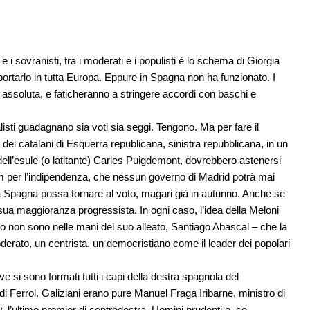
 e i sovranisti, tra i moderati e i populisti è lo schema di Giorgia
portarlo in tutta Europa. Eppure in Spagna non ha funzionato. I
 assoluta, e faticheranno a stringere accordi con baschi e
alisti guadagnano sia voti sia seggi. Tengono. Ma per fare il
ei catalani di Esquerra republicana, sinistra repubblicana, in un
o dell’esule (o latitante) Carles Puigdemont, dovrebbero astenersi
m per l’indipendenza, che nessun governo di Madrid potrà mai
Spagna possa tornare al voto, magari già in autunno. Anche se
sua maggioranza progressista. In ogni caso, l’idea della Meloni
o non sono nelle mani del suo alleato, Santiago Abascal – che la
rato, un centrista, un democristiano come il leader dei popolari
ve si sono formati tutti i capi della destra spagnola del
 Ferrol. Galiziani erano pure Manuel Fraga Iribarne, ministro di
, l’ultimo premier di centrodestra. Uomini prudenti e, se