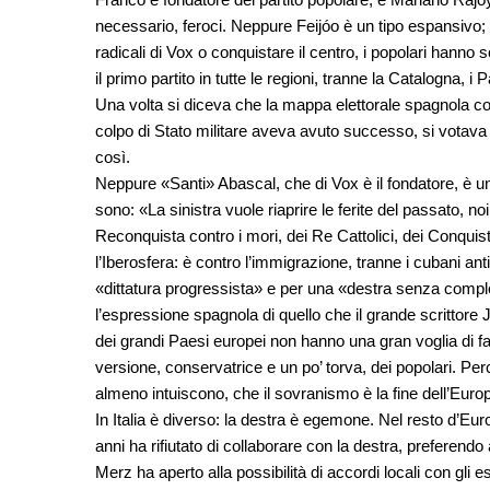
necessario, feroci. Neppure Feijóo è un tipo espansivo
radicali di Vox o conquistare il centro, i popolari hann
il primo partito in tutte le regioni, tranne la Catalogna
Una volta si diceva che la mappa elettorale spagnola co
colpo di Stato militare aveva avuto successo, si votava a
così.
Neppure «Santi» Abascal, che di Vox è il fondatore, è un f
sono: «La sinistra vuole riaprire le ferite del passato, n
Reconquista contro i mori, dei Re Cattolici, dei Conqui
l’Iberosfera: è contro l’immigrazione, tranne i cubani an
«dittatura progressista» e per una «destra senza comple
l’espressione spagnola di quello che il grande scrittore 
dei grandi Paesi europei non hanno una gran voglia di fa
versione, conservatrice e un po’ torva, dei popolari. Perch
almeno intuiscono, che il sovranismo è la fine dell’Euro
In Italia è diverso: la destra è egemone. Nel resto d’Eu
anni ha rifiutato di collaborare con la destra, preferendo
Merz ha aperto alla possibilità di accordi locali con gli es