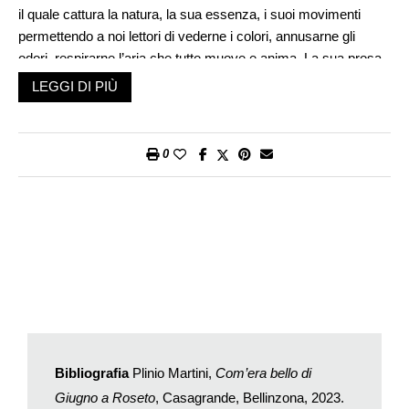
il quale cattura la natura, la sua essenza, i suoi movimenti
permettendo a noi lettori di vederne i colori, annusarne gli
odori, respirarne l’aria che tutto muove e anima. La sua prosa
ci apre la porta a quel legame intimo, a quella comunione di
LEGGI DI PIÙ
tempi e di intenti che erano la cifra del suo mondo alpestre non
ancora contaminato dalla modernità industriale e tecnologica.
Da lettori si prova un profondo spirito di gratitudine per
0
l’opportunità di rivivere i ritmi e i gesti genuini di un mondo
contadino che non esiste più, che abbiamo dimenticato e con il
quale non sappiamo più rapportarci mentre per Plinio Martini
rappresentava la quotidianità.
La poesia ci viene incontro sin dall’inizio quando l’autore,
all’epoca ventenne, ci parla dei cirri in fondo alla valle che
«erano più rosa e il sole era già di molto sceso sul dorso dei
monti». E si fa più intensa quando ci racconta il taglio dell’erba
con la falce che rivela il mondo animale nascosto sotto i
mucchi verdi: «Stendevo paziente con le mani o con la forca
Bibliografia
Plinio Martini,
Com’era bello di
(oh, quanto pesante allora!) e mi piaceva sorprendere di sotto i
Giugno a Roseto
, Casagrande, Bellinzona, 2023.
mucchi il sonno delle locuste che, svegliate così