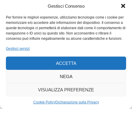
camoscio Macchiascura rimasto orfano perché il Matto del
Gestisci Consenso
paese quando era cucciolo gli uccise la madre: «Oh, l’uomo
Per fornire le migliori esperienze, utilizziamo tecnologie come i cookie per
qualche volta ci sembra peggiore delle bestie. Perché gli
memorizzare e/o accedere alle informazioni del dispositivo. Il consenso a
animali di rapina uccidono per sfamarsi, e che colpa hanno
queste tecnologie ci permetterà di elaborare dati come il comportamento di
l’aquila o la volpe se il Signore le ha create così? Ma l’uomo
navigazione o ID unici su questo sito. Non acconsentire o ritirare il
consenso può influire negativamente su alcune caratteristiche e funzioni.
uccide spesso per odio, per vendetta, per cupidigia, o anche
semplicemente per divertirsi».
Gestisci servizi
ACCETTA
NEGA
VISUALIZZA PREFERENZE
Cookie Policy
Dichiarazione sulla Privacy