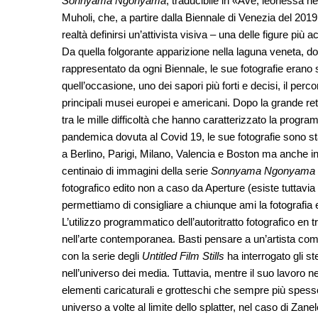
Sonnyama Ngonyama
, traducibile in «Ave, leonessa nera
Muholi, che, a partire dalla Biennale di Venezia del 2019, 
realtà definirsi un’attivista visiva – una delle figure più
Da quella folgorante apparizione nella laguna veneta, dov
rappresentato da ogni Biennale, le sue fotografie eran
quell’occasione, uno dei sapori più forti e decisi, il perc
principali musei europei e americani. Dopo la grande re
tra le mille difficoltà che hanno caratterizzato la pro
pandemica dovuta al Covid 19, le sue fotografie sono stat
a Berlino, Parigi, Milano, Valencia e Boston ma anche i
centinaio di immagini della serie
Sonnyama Ngonyama
fotografico edito non a caso da Aperture (esiste tuttavia
permettiamo di consigliare a chiunque ami la fotografia e i
L’utilizzo programmatico dell’autoritratto fotografico en 
nell’arte contemporanea. Basti pensare a un’artista co
con la serie degli
Untitled Film Stills
ha interrogato gli s
nell’universo dei media. Tuttavia, mentre il suo lavoro 
elementi caricaturali e grotteschi che sempre più spesso
universo a volte al limite dello splatter, nel caso di Z