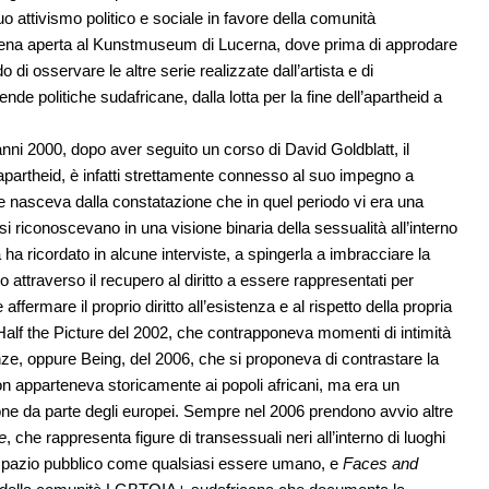
 attivismo politico e sociale in favore della comunità
na aperta al Kunstmuseum di Lucerna, dove prima di approdare
do di osservare le altre serie realizzate dall’artista e di
de politiche sudafricane, dalla lotta per la fine dell’apartheid a
i anni 2000, dopo aver seguito un corso di David Goldblatt, il
l’apartheid, è infatti strettamente connesso al suo impegno a
e nasceva dalla constatazione che in quel periodo vi era una
i riconoscevano in una visione binaria della sessualità all’interno
ha ricordato in alcune interviste, a spingerla a imbracciare la
attraverso il recupero al diritto a essere rappresentati per
affermare il proprio diritto all’esistenza e al rispetto della propria
Half the Picture del 2002, che contrapponeva momenti di intimità
enze, oppure Being, del 2006, che si proponeva di contrastare la
on apparteneva storicamente ai popoli africani, ma era un
one da parte degli europei. Sempre nel 2006 prendono avvio altre
e
, che rappresenta figure di transessuali neri all’interno di luoghi
llo spazio pubblico come qualsiasi essere umano, e
Faces and