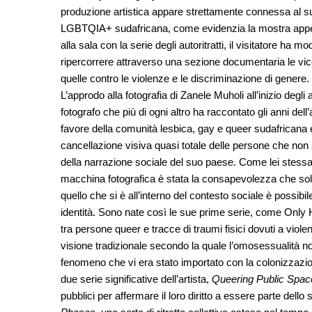
produzione artistica appare strettamente connessa al suo
LGBTQIA+ sudafricana, come evidenzia la mostra appe
alla sala con la serie degli autoritratti, il visitatore ha mo
ripercorrere attraverso una sezione documentaria le vicen
quelle contro le violenze e le discriminazione di genere.
L’approdo alla fotografia di Zanele Muholi all’inizio degl
fotografo che più di ogni altro ha raccontato gli anni del
favore della comunità lesbica, gay e queer sudafricana 
cancellazione visiva quasi totale delle persone che non s
della narrazione sociale del suo paese. Come lei stessa 
macchina fotografica è stata la consapevolezza che solo 
quello che si è all’interno del contesto sociale è possibile 
identità. Sono nate così le sue prime serie, come Only 
tra persone queer e tracce di traumi fisici dovuti a viol
visione tradizionale secondo la quale l’omosessualità n
fenomeno che vi era stato importato con la colonizzazi
due serie significative dell’artista,
Queering Public Spac
pubblici per affermare il loro diritto a essere parte de