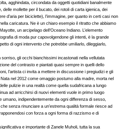
volta, agghindata, circondata da oggetti quotidiani banalmente
ce, delle mollette per il bucato, dei rotoli di carta igienica, dei
mere d’aria per biciclette), l’immagine, per quanto in certi casi non
nella caricatura. Ne è un chiaro esempio il ritratto che abbiamo
 a Mayotte, un arcipelago dell’Oceano Indiano. L’elemento
otografia di moda pur capovolgendone gli intenti, è la grande
spetto di ogni intervento che potrebbe umiliarlo, dileggiarlo,
orriso, gli occhi bianchissimi incastonati nella vellutata
zione del contrasto e piantati quasi sempre in quelli dello
ni, l’artista ci invita a mettere in discussione i pregiudizi e gli
ndo. Nata nel 2012 come omaggio postumo alla madre, morta nel
elle pulizie in una realtà come quella sudafricana a lungo
inua ad arricchirsi di nuovi elementi vuole in primo luogo
sere umano, indipendentemente da ogni differenza di sesso,
rie che senza rinunciare a un’estrema qualità formale riesce ad
ntrapponendosi con forza a ogni forma di razzismo e di
ignificativa e importante di Zanele Muholi, tutta la sua