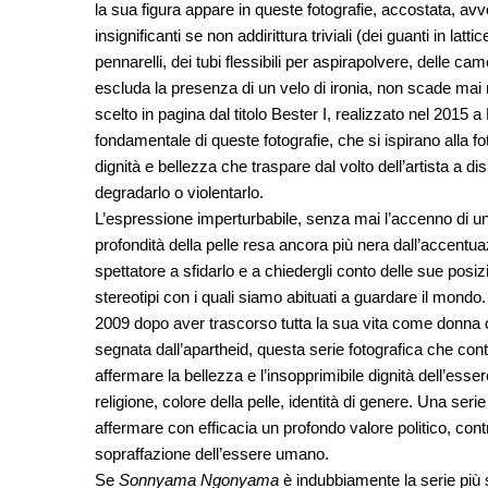
la sua figura appare in queste fotografie, accostata, av
insignificanti se non addirittura triviali (dei guanti in latti
pennarelli, dei tubi flessibili per aspirapolvere, delle ca
escluda la presenza di un velo di ironia, non scade mai 
scelto in pagina dal titolo Bester I, realizzato nel 2015
fondamentale di queste fotografie, che si ispirano alla f
dignità e bellezza che traspare dal volto dell’artista a di
degradarlo o violentarlo.
L’espressione imperturbabile, senza mai l’accenno di un s
profondità della pelle resa ancora più nera dall’accentua
spettatore a sfidarlo e a chiedergli conto delle sue posizio
stereotipi con i quali siamo abituati a guardare il mo
2009 dopo aver trascorso tutta la sua vita come donna d
segnata dall’apartheid, questa serie fotografica che cont
affermare la bellezza e l’insopprimibile dignità dell’es
religione, colore della pelle, identità di genere. Una se
affermare con efficacia un profondo valore politico, co
sopraffazione dell’essere umano.
Se
Sonnyama Ngonyama
è indubbiamente la serie più s