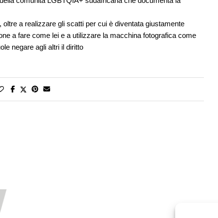
empo della comunità LGBTQIA+ sudafricana che documenta la
oltre a realizzare gli scatti per cui è diventata giustamente
one a fare come lei e a utilizzare la macchina fotografica come
 negare agli altri il diritto