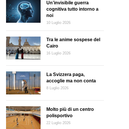
Un’invisibile guerra
cognitiva tutto intorno a
noi
10 Luglio 2026
Tra le anime sospese del
Cairo
16 Luglio 2026
La Svizzera paga,
accoglie ma non conta
8 Luglio 2026
anele Muholi, vista della mostra, Ausstellungsansicht Kunstmuseum Luc
Molto più di un centro
polisportivo
22 Luglio 2026