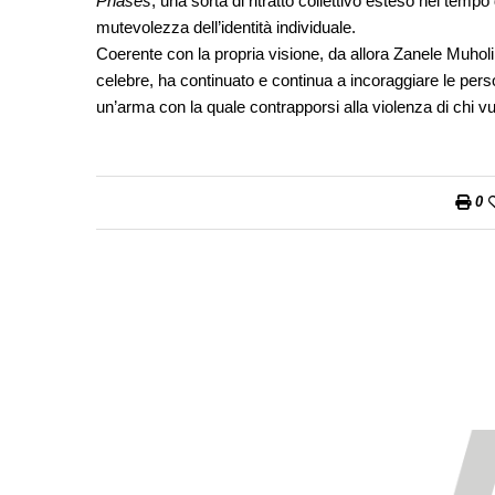
Phases
, una sorta di ritratto collettivo esteso nel t
mutevolezza dell’identità individuale.
Coerente con la propria visione, da allora Zanele Muholi, 
celebre, ha continuato e continua a incoraggiare le pers
un’arma con la quale contrapporsi alla violenza di chi vuole
0