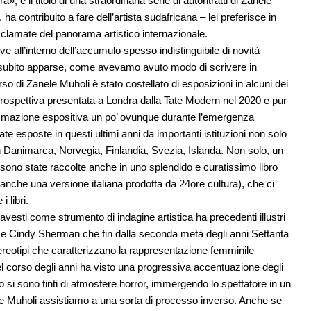
», è il titolo di una straordinaria serie di autoritratti di Zanele
ha contribuito a fare dell’artista sudafricana – lei preferisce in
 acclamate del panorama artistico internazionale.
e all’interno dell’accumulo spesso indistinguibile di novità
o subito apparse, come avevamo avuto modo di scrivere in
orso di Zanele Muholi è stato costellato di esposizioni in alcuni dei
trospettiva presentata a Londra dalla Tate Modern nel 2020 e pur
grammazione espositiva un po’ ovunque durante l’emergenza
e esposte in questi ultimi anni da importanti istituzioni non solo
n Danimarca, Norvegia, Finlandia, Svezia, Islanda. Non solo, un
sono state raccolte anche in uno splendido e curatissimo libro
 anche una versione italiana prodotta da 24ore cultura), che ci
 libri.
travesti come strumento di indagine artistica ha precedenti illustri
me Cindy Sherman che fin dalla seconda metà degli anni Settanta
tereotipi che caratterizzano la rappresentazione femminile
nel corso degli anni ha visto una progressiva accentuazione degli
 si sono tinti di atmosfere horror, immergendo lo spettatore in un
anele Muholi assistiamo a una sorta di processo inverso. Anche se