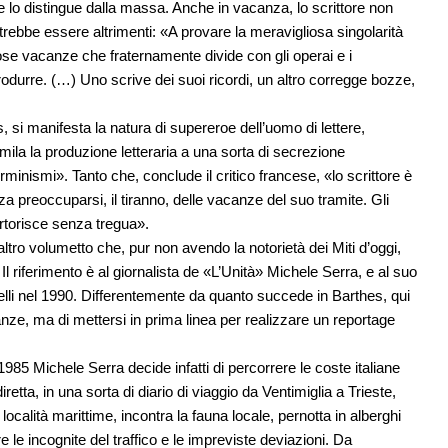
e lo distingue dalla massa. Anche in vacanza, lo scrittore non
rebbe essere altrimenti: «A provare la meravigliosa singolarità
amose vacanze che fraternamente divide con gli operai e i
durre. (…) Uno scrive dei suoi ricordi, un altro corregge bozze,
, si manifesta la natura di supereroe dell’uomo di lettere,
mila la produzione letteraria a una sorta di secrezione
minismi». Tanto che, conclude il critico francese, «lo scrittore è
a preoccuparsi, il tiranno, delle vacanze del suo tramite. Gli
artorisce senza tregua».
ltro volumetto che, pur non avendo la notorietà dei Miti d’oggi,
l riferimento è al giornalista de «L’Unità» Michele Serra, e al suo
nelli nel 1990. Differentemente da quanto succede in Barthes, qui
canze, ma di mettersi in prima linea per realizzare un reportage
985 Michele Serra decide infatti di percorrere le coste italiane
ta, in una sorta di diario di viaggio da Ventimiglia a Trieste,
 località marittime, incontra la fauna locale, pernotta in alberghi
le incognite del traffico e le impreviste deviazioni. Da