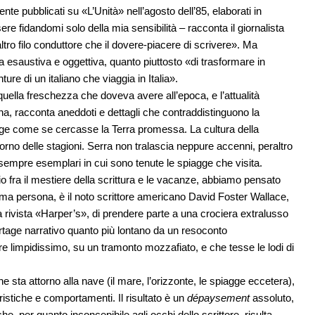
ente pubblicati su «L’Unità» nell’agosto dell’85, elaborati in
re fidandomi solo della mia sensibilità – racconta il giornalista
ltro filo conduttore che il dovere-piacere di scrivere». Ma
sta esaustiva e oggettiva, quanto piuttosto «di trasformare in
ture di un italiano che viaggia in Italia».
quella freschezza che doveva avere all’epoca, e l’attualità
ona, racconta aneddoti e dettagli che contraddistinguono la
agge come se cercasse la Terra promessa. La cultura della
torno delle stagioni. Serra non tralascia neppure accenni, peraltro
non sempre esemplari in cui sono tenute le spiagge che visita.
o fra il mestiere della scrittura e le vacanze, abbiamo pensato
rima persona, è il noto scrittore americano David Foster Wallace,
la rivista «Harper’s», di prendere parte a una crociera extralusso
ortage narrativo quanto più lontano da un resoconto
 limpidissimo, su un tramonto mozzafiato, e che tesse le lodi di
che sta attorno alla nave (il mare, l’orizzonte, le spiagge eccetera),
eristiche e comportamenti. Il risultato è un
dépaysement
assoluto,
che, per quanto inconcepibile agli occhi dello scrittore, risulta