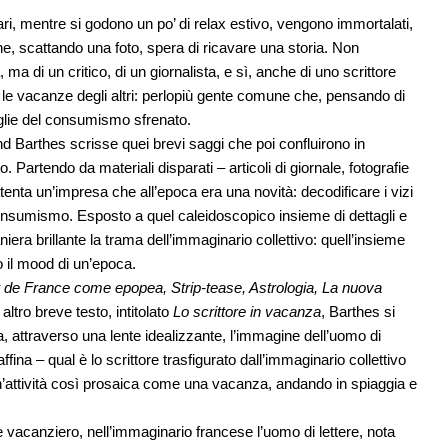
ari, mentre si godono un po’ di relax estivo, vengono immortalati,
he, scattando una foto, spera di ricavare una storia. Non
 ma di un critico, di un giornalista, e sì, anche di uno scrittore
 le vacanze degli altri: perlopiù gente comune che, pensando di
aglie del consumismo sfrenato.
land Barthes scrisse quei brevi saggi che poi confluirono in
 Partendo da materiali disparati – articoli di giornale, fotografie
 tenta un’impresa che all’epoca era una novità: decodificare i vizi
consumismo. Esposto a quel caleidoscopico insieme di dettagli e
 maniera brillante la trama dell’immaginario collettivo: quell’insieme
o il mood di un’epoca.
Tour de France come epopea, Strip-tease, Astrologia, La nuova
 altro breve testo, intitolato
Lo scrittore in vacanza
, Barthes si
, attraverso una lente idealizzante, l’immagine dell’uomo di
ffina – qual è lo scrittore trasfigurato dall’immaginario collettivo
n’attività così prosaica come una vacanza, andando in spiaggia e
e vacanziero, nell’immaginario francese l’uomo di lettere, nota