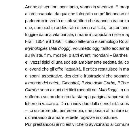
Anche gli scrittori, ogni tanto, vanno in vacanza. E mag
a loro insaputa, da qualche fotografo un po’ ficcanaso c
parleremo in verità di soli scrittori che vanno in vacanza,
che, con occhio addestrato e penna affilata, raccontano
fuggire da una vita banale, rimane intrappolata nelle m
Fra il 1954 e il 1956 il critico letterario e semiologo Ro
Mythologies
(
Miti d’oggi
), volumetto oggi tanto acclamato.
su riviste, film, mostre, o altri eventi mondani – Barthes
e i vezzi tipici di una società ampiamente sedotta dal 
di eventi che gli offre l’attualità, il critico restituisce in
di sogni, aspettative, desideri e frustrazioni che segnan
Il mondo del catch, Giocattoli, Il viso della Garbo, Il 
Citroën
sono alcuni dei titoli raccolti nei
Miti d’oggi
. In un
sofferma sul modo in cui la stampa parigina rappresenta
lettere in vacanza. Da un individuo dalla sensibilità sopra
–, ci si sorprende, per esempio, che possa affrontare u
dichiarando di amare le belle ragazze in costume.
Pur prestandosi ai riti estivi che lo avvicinano al comun