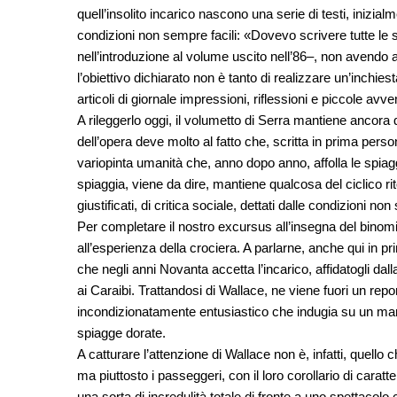
quell’insolito incarico nascono una serie di testi, inizialm
condizioni non sempre facili: «Dovevo scrivere tutte le se
nell’introduzione al volume uscito nell’86–, non avendo a
l’obiettivo dichiarato non è tanto di realizzare un’inchie
articoli di giornale impressioni, riflessioni e piccole avven
A rileggerlo oggi, il volumetto di Serra mantiene ancora 
dell’opera deve molto al fatto che, scritta in prima pers
variopinta umanità che, anno dopo anno, affolla le spi
spiaggia, viene da dire, mantiene qualcosa del ciclico ri
giustificati, di critica sociale, dettati dalle condizioni 
Per completare il nostro excursus all’insegna del binomi
all’esperienza della crociera. A parlarne, anche qui in p
che negli anni Novanta accetta l’incarico, affidatogli dal
ai Caraibi. Trattandosi di Wallace, ne viene fuori un rep
incondizionatamente entusiastico che indugia su un mare
spiagge dorate.
A catturare l’attenzione di Wallace non è, infatti, quello 
ma piuttosto i passeggeri, con il loro corollario di caratt
una sorta di incredulità totale di fronte a uno spettacolo 