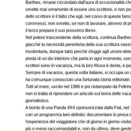
Barthes, rimane circondato dall’aura di eccezionalità ch
smette mai veramente di essere uno scrittore, e non pot
dello scrittore è il fatto che egli, nel corso di queste f
commessi, non smette, se non di lavorare, almeno di pro
il terzo prepara il suo prossimo libro».
Nel potere trascendente della scrittura, continua Barthes
giacché la necessità perentoria della sua scrittura «assi
involontaria, dunque tabù perché sfugge agli umani deter
preda di un dio interiore che parla in ogni momento, senz
scrittori sono in vacanza, ma la loro Musa è desta, e p
Sempre di vacanze, questa volta italiane, si occupa un a
ha comunque conosciuto una fortunata storia editoriale. I
Tutti al mare
, uscito nel 1986 e poi ristampato da Feltri
non si tratta di riprendere un articolo sul tema delle va
giornalistico.
A bordo di una Panda 4X4 sponsorizzata dalla Fiat, nel 1
con un programma ben definito: documentare in presa diret
l’esperienza del viaggiatore che di giorno in giorno visita
più o meno raccomandabili e, non da ultimo, deve gestire 