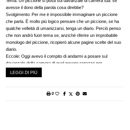
Tema: Un piccione si posa sul davanzale di camera tua: se
avesse il dono della parola cosa direbbe?
Svolgimento: Per me è impossibile immaginare un piccione
che parla. È molto più logico pensare che un piccione, se ha
qualche velleità di umanizzarsi, tenga un diario. Perciò penso
che non andrò fuori tema se, anziché riferire un improbabile
monologo del piccione, ricopierò alcune pagine scelte del suo
diario.
Eccole: Oggi avevo il compito di andarmi a posare sul
davanzale della camera di quel povero ragazzo per
permettergli di fare un tema decente. Le direttive erano
LEGGI DI PIÙ
precise: posarsi sul davanzale della sua camera e osservare.
Ho volato attorno a casa sua, un condominio popolare, decine
di volte prima di rendermi conto che il ragazzo non ha una
0
camera tutta per sé ma dorme in cucina su una brandina
aperta solo la sera quando tutti gli altri componenti della
famiglia vanno a dormire. Da quel che ho capito una stanza è
occupata da una vecchia nonna e non possono mandarla via
perché una parte dei soldi per comprare l’alloggio sono i suoi