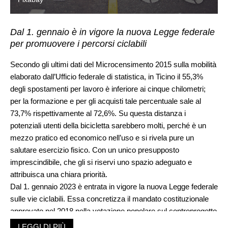
Dal 1. gennaio è in vigore la nuova Legge federale
per promuovere i percorsi ciclabili
Secondo gli ultimi dati del Microcensimento 2015 sulla mobilità
elaborato dall’Ufficio federale di statistica, in Ticino il 55,3%
degli spostamenti per lavoro è inferiore ai cinque chilometri;
per la formazione e per gli acquisti tale percentuale sale al
73,7% rispettivamente al 72,6%. Su questa distanza i
potenziali utenti della bicicletta sarebbero molti, perché è un
mezzo pratico ed economico nell’uso e si rivela pure un
salutare esercizio fisico. Con un unico presupposto
imprescindibile, che gli si riservi uno spazio adeguato e
attribuisca una chiara priorità.
Dal 1. gennaio 2023 è entrata in vigore la nuova Legge federale
sulle vie ciclabili. Essa concretizza il mandato costituzionale
approvato nel 2018 nella votazione popolare sul controprogetto
all’iniziativa «Per la promozione delle vie ciclabili e dei sentieri
LEGGI DI PIÙ