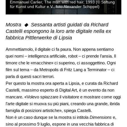
Emmanuel Carlier, The man with red hair, 1993 (© Stiftung
für Kunst und Kultur e.V., foto Alexander Schippel)
Mostra ◆ Sessanta artisti guidati da Richard
Castelli espongono la loro arte digitale nella ex
fabbrica Pittlerwerke di Lipsia
Ammettiamolo, il digitale ci fa paura. Non appena sentiamo
quei nomi – intelligenza artificiale, robot – ci prende l’ansia. Il
timore che le «macchine» ci superino, ci assoggettino. Ogni
film sul tema – da Metropolis di Fritz Lang a Terminator – ci
parla di questi sacri terrori.
Per questo la mostra ora aperta a Lipsia, e curata da Richard
Castelli, massimo esperto di Digital Art, è un evento da non
mancare. «Volevo spiazzare il visitatore e mostrare come oggi
l’arte digitale si muova su più piani, creando una grande, ibrida
famiglia di posizioni artistiche», spiega Castelli.
Non è un caso dunque se la mostra si intitola
Dimensions
e,
sino al prossimo 9 luglio, espone in una vecchia fabbrica di