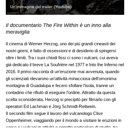
Un’immagine del trailer (Youtube)
Il documentario The Fire Within è un inno alla
meraviglia
Il cinema di Werner Herzog, uno dei più grandi cineasti dei
nostri giorni, è fatto di ossessioni e di desiderio di spingersi
oltre i limiti. Tra i suoi chiodi fissi ci sono i vulcani, cui aveva
già dedicato il breve La Soufrière nel 1977 e Into the Inferno nel
2016. Il primo racconta di un’eruzione mai avvenuta, quando
gli scienziati rilevarono un’attività minacciosa dell’omonima
montagna di Guadalupa e fecero sfollare l’isola, tranne un
contadino che rifiutò di eseguire l’ordine. Attratto da questa
scelta sconsiderata, Herzog si precipitò per filmarlo con gli
operatori Ed Lachman e Jörg Schmidt-Reitwein.
Il secondo film segue il lavoro del vulcanologo Clive
Oppenheimer, viaggiando per il mondo a visitare le eruzioni in
corso o i vulcani in attività o oggetto particolare di studio, tra