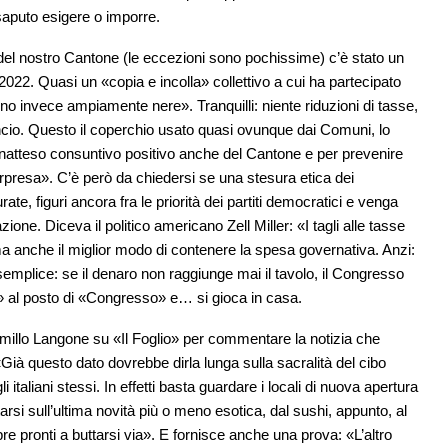
aputo esigere o imporre.
l nostro Cantone (le eccezioni sono pochissime) c’è stato un
2022. Quasi un «copia e incolla» collettivo a cui ha partecipato
no invece ampiamente nere». Tranquilli: niente riduzioni di tasse,
ilancio. Questo il coperchio usato quasi ovunque dai Comuni, lo
l’inatteso consuntivo positivo anche del Cantone e per prevenire
 sorpresa». C’è però da chiedersi se una stesura etica dei
, figuri ancora fra le priorità dei partiti democratici e venga
e. Diceva il politico americano Zell Miller: «I tagli alle tasse
a anche il miglior modo di contenere la spesa governativa. Anzi:
o semplice: se il denaro non raggiunge mai il tavolo, il Congresso
» al posto di «Congresso» e… si gioca in casa.
illo Langone su «Il Foglio» per commentare la notizia che
Già questo dato dovrebbe dirla lunga sulla sacralità del cibo
italiani stessi. In effetti basta guardare i locali di nuova apertura
arsi sull’ultima novità più o meno esotica, dal sushi, appunto, al
pronti a buttarsi via». E fornisce anche una prova: «L’altro