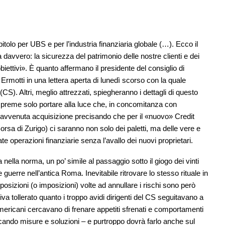
lo per UBS e per l’industria finanziaria globale (…). Ecco il
avvero: la sicurezza del patrimonio delle nostre clienti e dei
biettivi». È quanto affermano il presidente del consiglio di
motti in una lettera aperta di lunedì scorso con la quale
(CS). Altri, meglio attrezzati, spiegheranno i dettagli di questo
 preme solo portare alla luce che, in concomitanza con
 l’avvenuta acquisizione precisando che per il «nuovo» Credit
orsa di Zurigo) ci saranno non solo dei paletti, ma delle vere e
te operazioni finanziarie senza l’avallo dei nuovi proprietari.
lla norma, un po’ simile al passaggio sotto il giogo dei vinti
e guerre nell’antica Roma. Inevitabile ritrovare lo stesso rituale in
posizioni (o imposizioni) volte ad annullare i rischi sono però
tiva tollerato quanto i troppo avidi dirigenti del CS seguitavano a
americani cercavano di frenare appetiti sfrenati e comportamenti
rcando misure e soluzioni – e purtroppo dovrà farlo anche sul