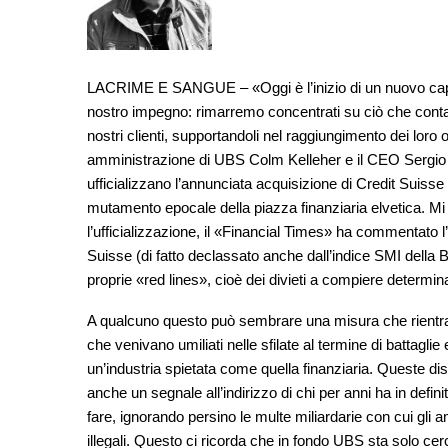
LACRIME E SANGUE – «Oggi è l’inizio di un nuovo capito
nostro impegno: rimarremo concentrati su ciò che conta d
nostri clienti, supportandoli nel raggiungimento dei loro o
amministrazione di UBS Colm Kelleher e il CEO Sergio Er
ufficializzano l’annunciata acquisizione di Credit Suisse 
mutamento epocale della piazza finanziaria elvetica. Mi
l’ufficializzazione, il «Financial Times» ha commentato
Suisse (di fatto declassato anche dall’indice SMI della B
proprie «red lines», cioè dei divieti a compiere determina
A qualcuno questo può sembrare una misura che rientra ne
che venivano umiliati nelle sfilate al termine di battaglie 
un’industria spietata come quella finanziaria. Queste dis
anche un segnale all’indirizzo di chi per anni ha in defini
fare, ignorando persino le multe miliardarie con cui gli 
illegali. Questo ci ricorda che in fondo UBS sta solo ce