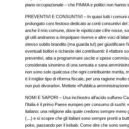
piano occupazionale – che FINMA e politici non hanno s
PREVENTIVI E CONSUNTIVI – In quasi tutti i comuni de
prolungato coro festoso dedicato ai conti consuntivi del 
anche il mio comune, dove le «ipotizzate cifre rosse, so
gli utili andranno a rimpolpare riserve e altre voci di b
stesso subito brandito (ma guarda tu!) per giustificare 
eventuali bollori e richieste dei contribuenti: il «fattore
preventivi, atta a programmare uscite e spese commisurate
considerata sinonimo di una sensata e sana amministrazion
non sono solo qualcosa che ogni contribuente merita, m
è il miglior tipo di riforma fiscale, per una ragione molt
non può divorarlo». Mettete «Pubblica amministrazione
NOMI E SAPORI – Usa inchiostro all’acido sulfureo Cam
l’Italia è il primo Paese europeo per consumo di sushi: «
italiano: una religione alla quale credono sempre meno gli 
(…) e si scopre che gli italiani sono sempre pronti a butt
poke, passando per il kebab. Come dire che sono sempre 