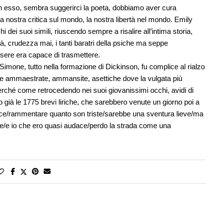
 in esso, sembra suggerirci la poeta, dobbiamo aver cura
la nostra critica sul mondo, la nostra libertà nel mondo. Emily
dei suoi simili, riuscendo sempre a risalire all’intima storia,
à, crudezza mai, i tanti baratri della psiche ma seppe
ere era capace di trasmettere.
Simone, tutto nella formazione di Dickinson, fu complice al rialzo
nze ammaestrate, ammansite, asettiche dove la vulgata più
erché come retrocedendo nei suoi giovanissimi occhi, avidi di
no già le 1775 brevi liriche, che sarebbero venute un giorno poi a
felice/rammentare quanto son triste/sarebbe una sventura lieve/ma
embre/e io che ero quasi audace/perdo la strada come una