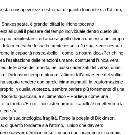
questa consapevolezza estrema: di quanto fondante sia l’attimo,
e Shakespeare, è grande; difatti le liriche toccano
ziali quali il passare del tempo individuale dentro quello più
ssa può manifestarsi, ed ancora quella divina che entra nel tempo
 tutto della mente/che fosse la mente dissolta-/la sua -sede-nessun
 come la capacità nostra-/bello – come la nostra idea-/Per chi ne
a l’esaltazione delle relazioni umane, costituenti l’unica vera
neo delle cose del mondo, nei passi cadenzati del verso, quasi
ui Dickinson sempre ritorna: l’attimo dell’andarsene del soffio
 ha saputo rendere con parole inimmaginabili, la trasformazione
ò proprio in quella vuotezza, sembra parlare più fortemente di una
…/Ricordò qualcosa, e si dimenticò – Poi lieve come una
, e fu morta-//E noi – noi sistemammo i capelli-/e rimettemmo la
a fede-/».
no la sua ontologica fragilità. Forse la poesia di Dickinson,
 di quanto fondante sia l’attimo, l’unico che davvero
enderlo davvero. Solo in esso l’umano continuamente si compie,