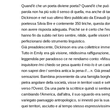
Quand’è che un poeta diviene poeta? Quand’è che può di
parola non ha più solo il senso di quella, ma anche di t
Dickinson e nel suo ultimo libro pubblicato da Einaudi (p
poetessa Silvia Bre e contenente 350 liriche, questa d
non avere risposta adeguata. Poiché se è certo che l’esperi
hanno fin da subito nel loro sentire, nitide, quelle vision
perfezionarsi dello strumento linguistico.
Già preadolescente, Dickinson era una collettrice imm
Tutto in Emily era già visione, nitidissima raffigurazione
leggendola per paradosso ce ne rendiamo conto: «Misur
inquisitore-/mi chiedo se pesa quanto il mio-/o è un cari
non saprei dire-/ sembra antica la pena-//…». Già prea
sensazioni. Bambina proveniente da una famiglia borgh
pietra angolare della società, visse in territori vasti e
verso l’Ovest. Da una parte la scrittrice quindi si sentiv
cambiando l’America, dall’altra, il suo sguardo era sem
variegato paesaggio antropologico, si innestò poi la sua
quei territori, asciutto e al tempo stesso espressiviss