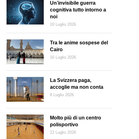
Un’invisibile guerra
cognitiva tutto intorno a
noi
10 Luglio 2026
Tra le anime sospese del
Cairo
16 Luglio 2026
La Svizzera paga,
accoglie ma non conta
8 Luglio 2026
a silhoutte della poetessa americana ritratta nel 1845. (Keystone)
Molto più di un centro
polisportivo
22 Luglio 2026