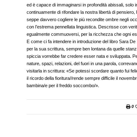
ed è capace di immaginarsi in profondità abissali, solo
continuamente di rifondare la nostra libertà di pensiero, 
seppe davvero cogliere le più recondite ombre negli occhi 
con l’estrema pennellata linguistica. Descrisse con verit
egualmente commuoversi, per la ricchezza che ogni ess
E come ci fa intendere in introduzione del libro Sara De 
per la sua scrittura, sempre ben lontana da quelle sta
spiccia vorrebbe far credere esser nata e sviluppata. P
nature, spazi, relazioni, del fuori in una parola, correva
visitarla in scrittura: «Se potessi scordare quanto fui 
il ricordo della fioritura//rende sempre difficile il nov
bambina/e per il freddo soccombo/».
0