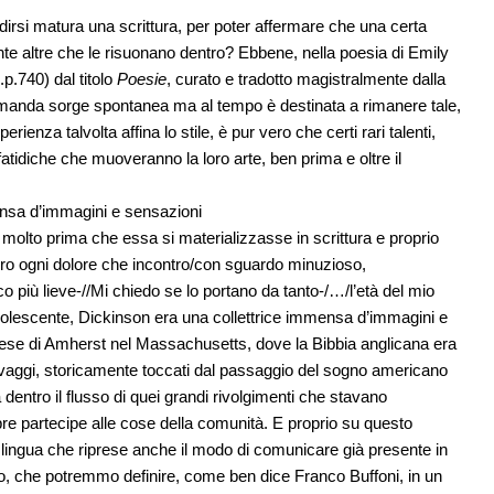
rsi matura una scrittura, per poter affermare che una certa
ante altre che le risuonano dentro? Ebbene, nella poesia di Emily
.p.740) dal titolo
Poesie
, curato e tradotto magistralmente dalla
omanda sorge spontanea ma al tempo è destinata a rimanere tale,
enza talvolta affina lo stile, è pur vero che certi rari talenti,
i fatidiche che muoveranno la loro arte, ben prima e oltre il
ensa d’immagini e sensazioni
, molto prima che essa si materializzasse in scrittura e proprio
o ogni dolore che incontro/con sguardo minuzioso,
co più lieve-//Mi chiedo se lo portano da tanto-/…/l’età del mio
dolescente, Dickinson era una collettrice immensa d’immagini e
ese di Amherst nel Massachusetts, dove la Bibbia anglicana era
 selvaggi, storicamente toccati dal passaggio del sogno americano
a dentro il flusso di quei grandi rivolgimenti che stavano
pre partecipe alle cose della comunità. E proprio su questo
 lingua che riprese anche il modo di comunicare già presente in
imo, che potremmo definire, come ben dice Franco Buffoni, in un