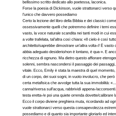
bellissimo scritto dedicato allo poetessa, laconica.
Forse la poesia di Dickinson, vuole strattonarci verso 
l’unico che davvero possediamo
Certo la lezione del libro della Bibbia e dei classici com
ossessivamente quelli che potremmo definire i temi essen
vasto, la voce naturale scandita nei tanti modi in cui e
a volte trafelata, tal’altra così chiara: «Il cielo è così
architetto/saprebbe dimostrare un’altra volta-// È vasto
abbia adeguato desiderio/non è lontano, è qua-». E ancor
ricchezza di ognuno. Ma dietro questo affiorare eteroge
solenni, sembra nascondersi il passaggio dei passaggi, c
vitale. Ecco, Emily è stata la maestra di quel momento,
di un corpo, dei suoi sogni, in vuoto involucro, che per
certa metafisica che avvolge tutta la sua immobilità: «
canna/riversa sull’acqua, rabbrividì appena-/acconsentì
testa eretta-/e poi una quiete orrenda dovette/calibrare l
Ecco il corpo diviene preghiera muta, ricordando ad ognu
vuole strattonarci verso questa consapevolezza estrema:
possediamo e di quanto sia importante gloriarlo ed int