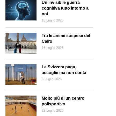
Un’invisibile guerra
cognitiva tutto intorno a
noi
10 Luglio 2026
Tra le anime sospese del
Cairo
16 Luglio 2026
La Svizzera paga,
accoglie ma non conta
8 Luglio 2026
aesaggio toscano (Pixabay)
Molto più di un centro
polisportivo
22 Luglio 2026