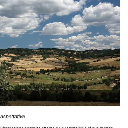
P
 aspettative