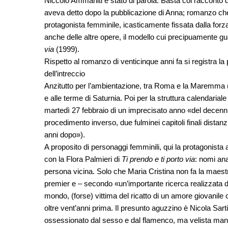
Niccolò Ammaniti è stato di parola. Basta col racconto 
aveva detto dopo la pubblicazione di Anna; romanzo che 
protagonista femminile, icasticamente fissata dalla forz
anche delle altre opere, il modello cui precipuamente gu
via
(1999).
Rispetto al romanzo di venticinque anni fa si registra l
dell’intreccio
Anzitutto per l’ambientazione, tra Roma e la Maremma (
e alle terme di Saturnia. Poi per la struttura calendaria
martedì 27 febbraio di un imprecisato anno «del decenni
procedimento inverso, due fulminei capitoli finali dista
anni dopo»).
A proposito di personaggi femminili, qui la protagonista 
con la Flora Palmieri di
Ti prendo e ti porto via
: nomi ana
persona vicina. Solo che Maria Cristina non fa la maest
premier e – secondo «un’importante ricerca realizzata da 
mondo, (forse) vittima del ricatto di un amore giovanile 
oltre vent’anni prima. Il presunto aguzzino è Nicola Sarti
ossessionato dal sesso e dal flamenco, ma velista man