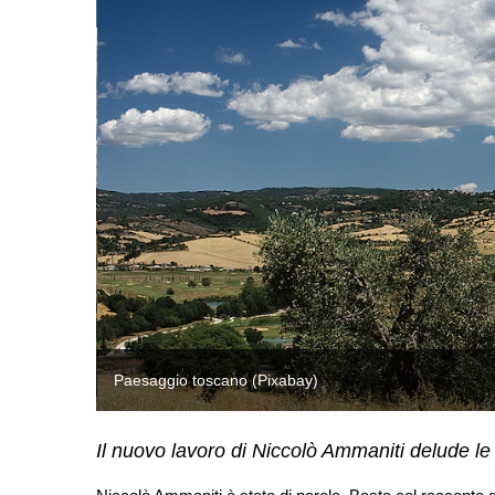
Paesaggio toscano (Pixabay)
Il nuovo lavoro di Niccolò Ammaniti delude le