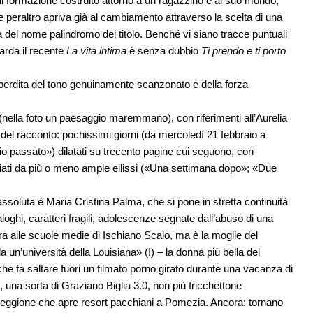
di formazione costruito attorno a un ragazzino e al suo mondo,
peraltro apriva già al cambiamento attraverso la scelta di una
a del nome palindromo del titolo. Benché vi siano tracce puntuali
arda il recente
La vita intima
è senza dubbio
Ti prendo e ti porto
a perdita del tono genuinamente scanzonato e della forza
nella foto un paesaggio maremmano), con riferimenti all’Aurelia
le del racconto: pochissimi giorni (da mercoledì 21 febbraio a
o passato») dilatati su trecento pagine cui seguono, con
nziati da più o meno ampie ellissi («Una settimana dopo»; «Due
assoluta è Maria Cristina Palma, che si pone in stretta continuità
loghi, caratteri fragili, adolescenze segnate dall’abuso di una
ra alle scuole medie di Ischiano Scalo, ma è la moglie del
un’università della Louisiana» (!) – la donna più bella del
che fa saltare fuori un filmato porno girato durante una vacanza di
, una sorta di Graziano Biglia 3.0, non più fricchettone
eggione che apre resort pacchiani a Pomezia. Ancora: tornano