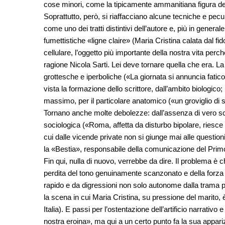
cose minori, come la tipicamente ammanitiana figura de
Soprattutto, però, si riaffacciano alcune tecniche e peculi
come uno dei tratti distintivi dell’autore e, più in genera
fumettistiche «ligne claire» (Maria Cristina calata dal fi
cellulare, l’oggetto più importante della nostra vita perc
ragione Nicola Sarti. Lei deve tornare quella che era. La sc
grottesche e iperboliche («La giornata si annuncia fatico
vista la formazione dello scrittore, dall’ambito biologi
massimo, per il particolare anatomico («un groviglio di sp
Tornano anche molte debolezze: dall’assenza di vero sca
sociologica («Roma, affetta da disturbo bipolare, riesce
cui dalle vicende private non si giunge mai alle questioni 
la «Bestia», responsabile della comunicazione del Prim
Fin qui, nulla di nuovo, verrebbe da dire. Il problema è c
perdita del tono genuinamente scanzonato e della forza 
rapido e da digressioni non solo autonome dalla trama pr
la scena in cui Maria Cristina, su pressione del marito, è
Italia). E passi per l’ostentazione dell’artificio narra
nostra eroina», ma qui a un certo punto fa la sua appari