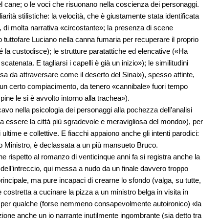
l cane; o le voci che risuonano nella coscienza dei personaggi.
arità stilistiche: la velocità, che è giustamente stata identificata
le, di molta narrativa «circostante»; la presenza di scene
do tuttofare Luciano nella canna fumaria per recuperare il proprio
hé la custodisce); le strutture paratattiche ed elencative («Ha
atenata. E tagliarsi i capelli è già un inizio»); le similitudini
sa da attraversare come il deserto del Sinai»), spesso attinte,
co; un certo compiacimento, da tenero «cannibale» fuori tempo
ine le si è avvolto intorno alla trachea»).
vo nella psicologia dei personaggi alla pochezza dell’analisi
 a essere la città più sgradevole e meravigliosa del mondo»), per
ultime e collettive. E fiacchi appaiono anche gli intenti parodici:
o Ministro, è declassata a un più mansueto Bruco.
he rispetto al romanzo di venticinque anni fa si registra anche la
dell’intreccio, qui messa a nudo da un finale davvero troppo
incipale, ma pure incapaci di crearne lo sfondo (valga, su tutte,
 costretta a cucinare la pizza a un ministro belga in visita in
tivo e per qualche (forse nemmeno consapevolmente autoironico) «la
zione anche un io narrante inutilmente ingombrante (sia detto tra