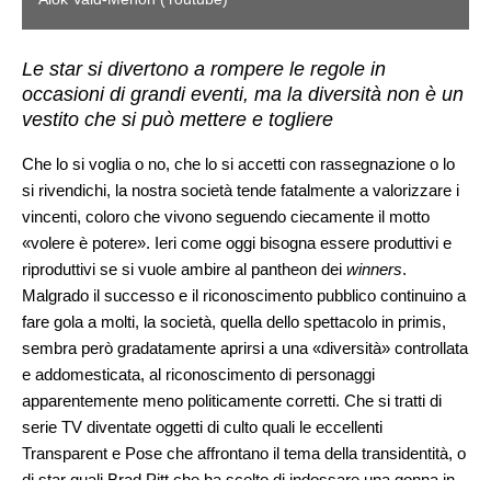
Le star si divertono a rompere le regole in
occasioni di grandi eventi, ma la diversità non è un
vestito che si può mettere e togliere
Che lo si voglia o no, che lo si accetti con rassegnazione o lo
si rivendichi, la nostra società tende fatalmente a valorizzare i
vincenti, coloro che vivono seguendo ciecamente il motto
«volere è potere». Ieri come oggi bisogna essere produttivi e
riproduttivi se si vuole ambire al pantheon dei
winners
.
Malgrado il successo e il riconoscimento pubblico continuino a
fare gola a molti, la società, quella dello spettacolo in primis,
sembra però gradatamente aprirsi a una «diversità» controllata
e addomesticata, al riconoscimento di personaggi
apparentemente meno politicamente corretti. Che si tratti di
serie TV diventate oggetti di culto quali le eccellenti
Transparent e Pose che affrontano il tema della transidentità, o
di star quali Brad Pitt che ha scelto di indossare una gonna in