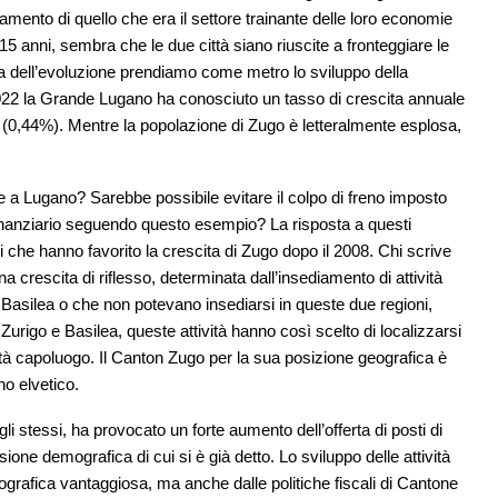
amento di quello che era il settore trainante delle loro economie
15 anni, sembra che le due città siano riuscite a fronteggiare le
dea dell’evoluzione prendiamo come metro lo sviluppo della
2022 la Grande Lugano ha conosciuto un tasso di crescita annuale
e (0,44%). Mentre la popolazione di Zugo è letteralmente esplosa,
a Lugano? Sarebbe possibile evitare il colpo di freno imposto
e finanziario seguendo questo esempio? La risposta a questi
ori che hanno favorito la crescita di Zugo dopo il 2008. Chi scrive
 crescita di riflesso, determinata dall’insediamento di attività
Basilea o che non potevano insediarsi in queste due regioni,
Zurigo e Basilea, queste attività hanno così scelto di localizzarsi
città capoluogo. Il Canton Zugo per la sua posizione geografica è
no elvetico.
li stessi, ha provocato un forte aumento dell’offerta di posti di
one demografica di cui si è già detto. Lo sviluppo delle attività
grafica vantaggiosa, ma anche dalle politiche fiscali di Cantone