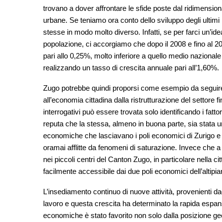
trovano a dover affrontare le sfide poste dal ridimension
urbane. Se teniamo ora conto dello sviluppo degli ultimi 
stesse in modo molto diverso. Infatti, se per farci un’i
popolazione, ci accorgiamo che dopo il 2008 e fino al 
pari allo 0,25%, molto inferiore a quello medio nazional
realizzando un tasso di crescita annuale pari all’1,60%.
Zugo potrebbe quindi proporsi come esempio da seguire 
all’economia cittadina dalla ristrutturazione del settor
interrogativi può essere trovata solo identificando i fatt
reputa che la stessa, almeno in buona parte, sia stata una
economiche che lasciavano i poli economici di Zurigo e 
oramai afflitte da fenomeni di saturazione. Invece che a 
nei piccoli centri del Canton Zugo, in particolare nella 
facilmente accessibile dai due poli economici dell’altipia
L’insediamento continuo di nuove attività, provenienti dag
lavoro e questa crescita ha determinato la rapida espansi
economiche è stato favorito non solo dalla posizione geo