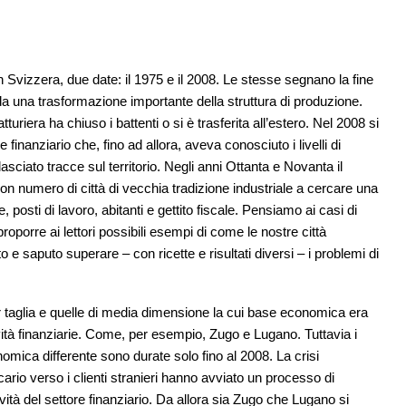
 Svizzera, due date: il 1975 e il 2008. Le stesse segnano la fine
 da una trasformazione importante della struttura di produzione.
uriera ha chiuso i battenti o si è trasferita all’estero. Nel 2008 si
 finanziario che, fino ad allora, aveva conosciuto i livelli di
asciato tracce sul territorio. Negli anni Ottanta e Novanta il
n numero di città di vecchia tradizione industriale a cercare una
posti di lavoro, abitanti e gettito fiscale. Pensiamo ai casi di
orre ai lettori possibili esempi di come le nostre città
 e saputo superare – con ricette e risultati diversi – i problemi di
ior taglia e quelle di media dimensione la cui base economica era
ttività finanziarie. Come, per esempio, Zugo e Lugano. Tuttavia i
onomica differente sono durate solo fino al 2008. La crisi
ario verso i clienti stranieri hanno avviato un processo di
ività del settore finanziario. Da allora sia Zugo che Lugano si