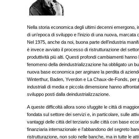
Nella storia economica degli ultimi decenni emergono, in
di un’epoca di sviluppo e l’inizio di una nuova, marcata
Nel 1975, anche da noi, buona parte dell’industria manifatt
è invece avviato il processo di ristrutturazione del settore
produttività più alti. Questi profondi cambiamenti hanno l
fenomeno della deindustrializzazione ha obbligato un buo
nuova base economica per arginare la perdita di aziende, 
Winterthur, Baden, Yverdon e La Chaux-de-Fonds, per prop
industriali di media e piccola dimensione hanno affrontato
sviluppo posti dalla deindustrializzazione.
A queste difficoltà allora sono sfuggite le città di magg
fondata sul settore dei servizi e, in particolare, sulle a
vantaggi delle città del terziario sulle città con base ec
finanziaria internazionale e l’abbandono del segreto banc
ristrutturazione, non solo nelle banche, ma in tutte le att