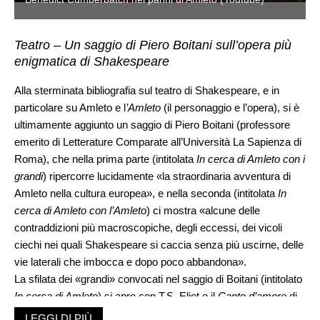
Teatro – Un saggio di Piero Boitani sull’opera più
enigmatica di Shakespeare
Alla sterminata bibliografia sul teatro di Shakespeare, e in
particolare su Amleto e l
’
Amleto
(il personaggio e l’opera), si è
ultimamente aggiunto un saggio di Piero Boitani (professore
emerito di Letterature Comparate all’Università La Sapienza di
Roma), che nella prima parte (intitolata
In cerca di Amleto con i
grandi
) ripercorre lucidamente «la straordinaria avventura di
Amleto nella cultura europea», e nella seconda (intitolata
In
cerca di Amleto con l’Amleto
) ci mostra «alcune delle
contraddizioni più macroscopiche, degli eccessi, dei vicoli
ciechi nei quali Shakespeare si caccia senza più uscirne, delle
vie laterali che imbocca e dopo poco abbandona».
La sfilata dei «grandi» convocati nel saggio di Boitani (intitolato
In cerca di Amleto
) si apre con T.S. Eliot e il
Canto d’amore
di
J. Alfred Prufrock («No, io non sono il principe Amleto, né ero
LEGGI DI PIÙ