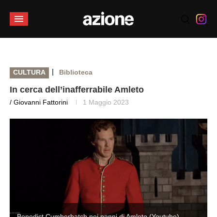
|
CULTURA
Biblioteca
In cerca dell’inafferrabile Amleto
/ Giovanni Fattorini
1 Maggio 2023
Benedict Cumberbatch nei panni di Amleto (Youtube)