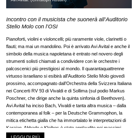
Incontro con il musicista che suonerà all’Auditorio
Stelio Molo con l’OSI
Pianoforti, violini e violoncelli; più raramente viole, clarinetti o
flauti; ma mai un mandolino. Poi è arrivato Avi Avital e anche il
simbolo della musica napoletana è entrato nel novero degli
strumenti solisti chiamati a condividere con le orchestre i
palcoscenici più prestigiosi al mondo. Il quarantaquattrenne
virtuoso israeliano si esibirà all’Auditorio Stelio Molo giovedì
prossimo, accompagnato dall’Orchestra della Svizzera Italiana
nei Concerti RV 93 di Vivaldi e di Sollima (sul podio Markus
Poschner, che dirige anche la quinta sinfonia di Beethoven).
Avi Avital ha inciso Bach, Vivaldi e tanta altra musica – dalla
contemporanea al folk – per la Deutsche Grammophon, la
mitica etichetta gialla che ha immortalato le interpretazioni di
Karajan, Abbado e Kleiber; è stato applaudito nei massimi
templi del concertismo mondiale, «anche all’Hollywood Bowl,
LEGGI DI PIÙ