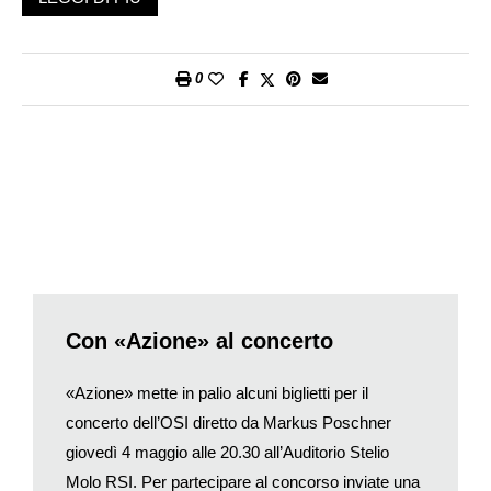
con la Los Angeles Philharmonic davanti a 13mila persone,
circondato da un silenzio e un’attenzione incredibili; suonare le
Quattro stagioni
nello stesso luogo dove si erano esibiti i
0
Beatles è stato un momento incredibile, per me e per il
mandolino, non avrei mai pensato che sarebbe potuto
accadere». È accaduto, così come il suo casuale, ma forse si
potrebbe dire fatale incontro col mandolino: uno strumento
inusuale non solo da scegliere, ma anche solo da vedere e
conoscere. «A otto anni i miei genitori mi portarono a un
concerto di un’orchestra giovanile mandolinistica; rimasi
affascinato non tanto dallo strumento in sé, quanto dalla
musicalità generale che si sprigionava da quel gruppo; fu
quella musicalità che volevo per me, il mandolino risultò
Con «Azione» al concerto
semplicemente la porta per accedervi».
Avital, più che a quel concerto, ama andare all’origine di
«Azione» mette in palio alcuni biglietti per il
quell’insolito incontro: «Il mio paese natale, Be’er Sheva, è
concerto dell’OSI diretto da Markus Poschner
piccolo, ma aveva visto nascere questa orchestra perché vi si
giovedì 4 maggio alle 20.30 all’Auditorio Stelio
era trasferito Simcha Nathanson. Suonava il violino, ma c’era
Molo RSI. Per partecipare al concorso inviate una
già l’insegnante di questo strumento, così gli chiesero se