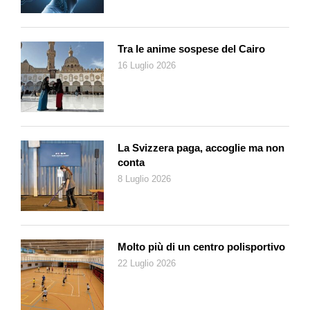
e il tentativo di ammetterlo tra gli strumenti che potessero
«reggere» il palco di una moderna sala da concerto, a fianco di
orchestre (ma anche in recital solistici) è passato
Tra le anime sospese del Cairo
necessariamente dal potenziamento della sua sonorità. «Ho
16 Luglio 2026
avuto la fortuna di conoscere un liutaio straordinario, Arik
Kerman, che a ottant’anni ancora aveva voglia di confrontarsi
con me e mettere in discussione la storia del mandolino,
cambiandone la forma e alcune caratteristiche tecniche;
abbiamo lavorato assieme per anni, mi ha fabbricato mandolini
La Svizzera paga, accoglie ma non
in grado di reggere, dal punto di vista strutturale, meccanico e
conta
sonoro, un repertorio originariamente scritto per violino, con
8 Luglio 2026
quantità di note e varietà dinamiche impensabili per lo
strumento nella sua concezione originaria». Con questo Avital
ha potuto trascrivere, incidere e suonare in tutto il mondo i
Concerto per violino
di Vivaldi e Bach, e lo stesso ha fatto ad
Molto più di un centro polisportivo
esempio con le
Sonate
o le
Partite per violino solo
del sommo
22 Luglio 2026
Johann Sebastian, tra cui la vertiginosa e virtuosistica
Ciaccona in re minore
.
A Lugano suonerà il Concerto che Giovanni Sollima ha scritto