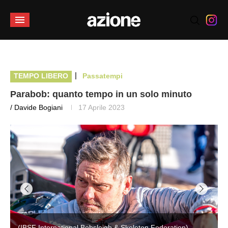
|
TEMPO LIBERO
Passatempi
Parabob: quanto tempo in un solo minuto
/ Davide Bogiani
17 Aprile 2023
(IBSF International Bobsleigh & Skeleton Federation)