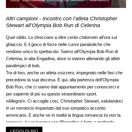
Altri campioni - Incontro con l’atleta Christopher
Stewart all’Olympia Bob Run di Celerina
Quel sibilo. Lo sfrecciare a oltre cento chilometri all’ora sul
ghiaccio. E il gioco di forze nelle curve paraboliche che
rendono unico lo spettacolo. Siamo all’Olympia Bob Run di
Celerina, in alta Engadina, dove si stanno allenando gli atleti
paralimpici di bob.
Tra di loro, anche un atleta svizzero, impegnato nelle fasi che
precedono la sua discesa. È qui, alla partenza dell’Olympia
Bob Run, che ci siamo dati appuntamento per conoscerci e
per saperne di più su questo straordinario sport.
«Allegra!». Ci accoglie così, Christopher Stewart, salutandoci
in un romancio impastato dal suo simpatico accento
americano. E anche se in realtà la lingua romancia lui non la
conosce, il suo legame con l’Engadina è forte e profondo,
perché è stata proprio questa terra a regalargli una seconda
LEGGI DI PIÙ