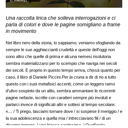
Una raccolta lirica che solleva interrogazioni e ci
parla di colori e dove le pagine somigliano a frame
in movimento
Nel libro nero della storia, lo sappiamo, veniamo sfogliando da
sempre le sue agghiaccianti crudeltà e queste dell’oggi non
sono altro che quelle di prima e alcuna nemesi risolutoria
sembra materializzarsi per lo scempio che naviga nei secoli
dei secoli. E proprio in questo tempo arriva, chissà quanto per
caso, il libro di Daniele Piccini
Per la cruna
a dir di no a tutto
questo con i suoi metafisici accenti; come un leggero ramo
d’ulivo sospinto da un alito, sembra ammantare le ricorrenti
pagine nefaste, iscritte con caratteri sempre più involuti e
parlarci invece di significati altri e sottesi al tempo secolare:
«… / Ti prego, lasciami tornare dove / si sospese il meriggio / e
la sua adolescenza e quella mia / intrecciavano fili / di un
disegno terreno, / una biacca castissima. / Quell’ostia