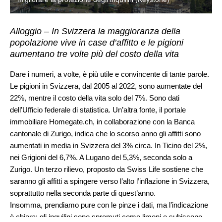
Alloggio – In Svizzera la maggioranza della
popolazione vive in case d’affitto e le pigioni
aumentano tre volte più del costo della vita
Dare i numeri, a volte, è più utile e convincente di tante parole.
Le pigioni in Svizzera, dal 2005 al 2022, sono aumentate del
22%, mentre il costo della vita solo del 7%. Sono dati
dell’Ufficio federale di statistica. Un’altra fonte, il portale
immobiliare Homegate.ch, in collaborazione con la Banca
cantonale di Zurigo, indica che lo scorso anno gli affitti sono
aumentati in media in Svizzera del 3% circa. In Ticino del 2%,
nei Grigioni del 6,7%. A Lugano del 5,3%, seconda solo a
Zurigo. Un terzo rilievo, proposto da Swiss Life sostiene che
saranno gli affitti a spingere verso l’alto l’inflazione in Svizzera,
soprattutto nella seconda parte di quest’anno.
Insomma, prendiamo pure con le pinze i dati, ma l’indicazione
è chiara: gli inquilini sono spremuti come limoni e subiscono