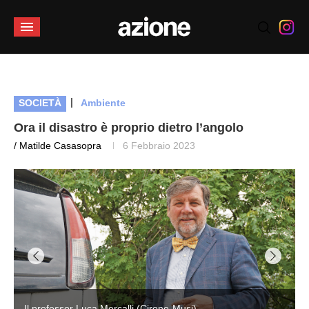
|
SOCIETÀ
Ambiente
Ora il disastro è proprio dietro l’angolo
/ Matilde Casasopra
6 Febbraio 2023
Il professor Luca Mercalli (Cirone-Musi)