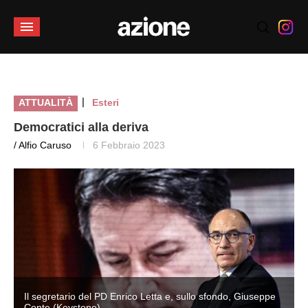
|
ATTUALITÀ
Esteri
Democratici alla deriva
/ Alfio Caruso
6 Febbraio 2023
Il segretario del PD Enrico Letta e, sullo sfondo, Giuseppe
Conte (Keystone)