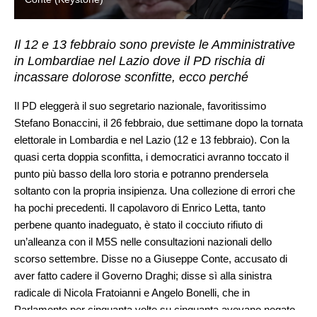
Il 12 e 13 febbraio sono previste le Amministrative
in Lombardiae nel Lazio dove il PD rischia di
incassare dolorose sconfitte, ecco perché
Il PD eleggerà il suo segretario nazionale, favoritissimo
Stefano Bonaccini, il 26 febbraio, due settimane dopo la tornata
elettorale in Lombardia e nel Lazio (12 e 13 febbraio). Con la
quasi certa doppia sconfitta, i democratici avranno toccato il
punto più basso della loro storia e potranno prendersela
soltanto con la propria insipienza. Una collezione di errori che
ha pochi precedenti. Il capolavoro di Enrico Letta, tanto
perbene quanto inadeguato, è stato il cocciuto rifiuto di
un’alleanza con il M5S nelle consultazioni nazionali dello
scorso settembre. Disse no a Giuseppe Conte, accusato di
aver fatto cadere il Governo Draghi; disse sì alla sinistra
radicale di Nicola Fratoianni e Angelo Bonelli, che in
Parlamento per cinquanta volte su cinquanta avevano negato