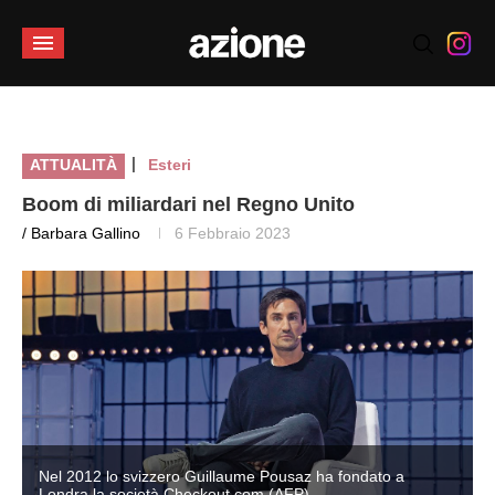
|
ATTUALITÀ
Esteri
Boom di miliardari nel Regno Unito
/ Barbara Gallino
6 Febbraio 2023
Nel 2012 lo svizzero Guillaume Pousaz ha fondato a
Londra la società Checkout.com (AFP)