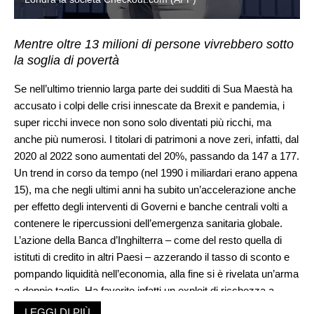
Mentre oltre 13 milioni di persone vivrebbero sotto
la soglia di povertà
Se nell’ultimo triennio larga parte dei sudditi di Sua Maestà ha
accusato i colpi delle crisi innescate da Brexit e pandemia, i
super ricchi invece non sono solo diventati più ricchi, ma
anche più numerosi. I titolari di patrimoni a nove zeri, infatti, dal
2020 al 2022 sono aumentati del 20%, passando da 147 a 177.
Un trend in corso da tempo (nel 1990 i miliardari erano appena
15), ma che negli ultimi anni ha subito un’accelerazione anche
per effetto degli interventi di Governi e banche centrali volti a
contenere le ripercussioni dell’emergenza sanitaria globale.
L’azione della Banca d’Inghilterra – come del resto quella di
istituti di credito in altri Paesi – azzerando il tasso di sconto e
pompando liquidità nell’economia, alla fine si è rivelata un’arma
a doppio taglio. Ha favorito infatti un exploit di ricchezza a
beneficio dei miliardari, sulla pelle delle fasce meno abbienti. A
LEGGI DI PIÙ