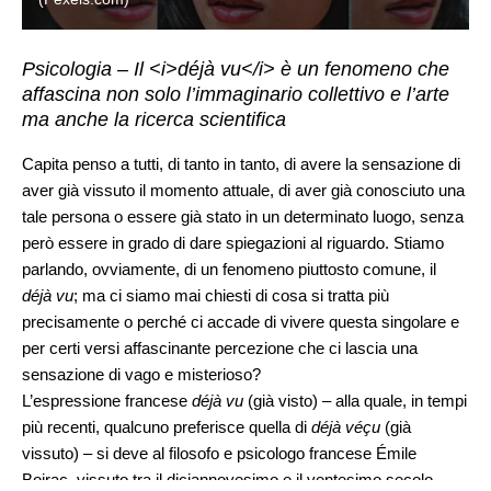
Psicologia – Il <i>déjà vu</i> è un fenomeno che
affascina non solo l’immaginario collettivo e l’arte
ma anche la ricerca scientifica
Capita penso a tutti, di tanto in tanto, di avere la sensazione di
aver già vissuto il momento attuale, di aver già conosciuto una
tale persona o essere già stato in un determinato luogo, senza
però essere in grado di dare spiegazioni al riguardo. Stiamo
parlando, ovviamente, di un fenomeno piuttosto comune, il
déjà vu
; ma ci siamo mai chiesti di cosa si tratta più
precisamente o perché ci accade di vivere questa singolare e
per certi versi affascinante percezione che ci lascia una
sensazione di vago e misterioso?
L’espressione francese
déjà vu
(già visto) – alla quale, in tempi
più recenti, qualcuno preferisce quella di
déjà véçu
(già
vissuto) – si deve al filosofo e psicologo francese Émile
Boirac, vissuto tra il diciannovesimo e il ventesimo secolo.