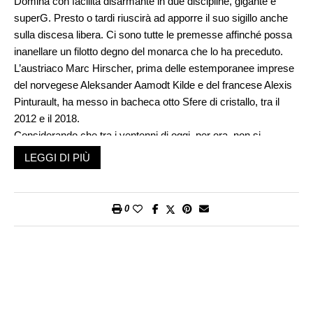
Domina con facilità disarmante in due discipline, gigante e
superG. Presto o tardi riuscirà ad apporre il suo sigillo anche
sulla discesa libera. Ci sono tutte le premesse affinché possa
inanellare un filotto degno del monarca che lo ha preceduto.
L’austriaco Marc Hirscher, prima delle estemporanee imprese
del norvegese Aleksander Aamodt Kilde e del francese Alexis
Pinturault, ha messo in bacheca otto Sfere di cristallo, tra il
2012 e il 2018.
Considerando che tra i ventenni di oggi, per ora, non si
intravedono fenomeni planetari, tutto lascerebbe supporre che
LEGGI DI PIÙ
lo sciatore nidvaldese possa quantomeno avvicinare le cifre
del campione di Annaberg im Lammertal. Con ogni probabilità
non sarà così. A meno che le comunità alpine non decidano di
0
sacrificare tutto sull’altare dello sci. Tutto, significa investire
massicciamente nell’innevamento programmato e artificiale.
Ma significa anche essere consapevoli del fatto che ciò
comporterebbe un travaso di priorità, dalle esigenze della
comunità a quelle di una ristrettissima élite di competitori.
In un contesto in cui prende sempre più piede l’idea che, per