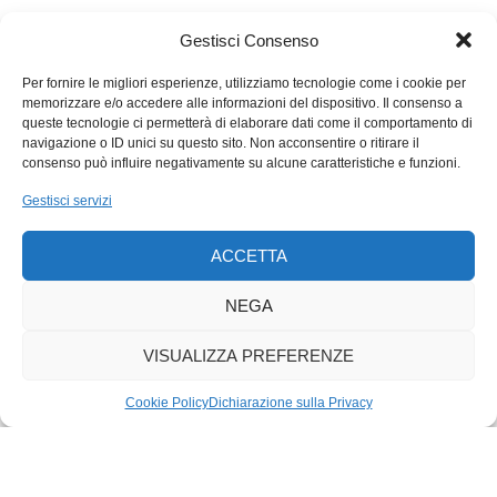
altro ancora. Basterebbe un’idea originale per sostituire
degnamente una disciplina sportiva come lo sci alpino che
Gestisci Consenso
storicamente ci regala emozioni profonde e senso di
appartenenza al nostro territorio.
Per fornire le migliori esperienze, utilizziamo tecnologie come i cookie per
memorizzare e/o accedere alle informazioni del dispositivo. Il consenso a
Da anni lo ski jumping è praticato anche sull’erba. La stessa
queste tecnologie ci permetterà di elaborare dati come il comportamento di
cosa accade con lo skiroll, perfetto sostituto dello sci di fondo.
navigazione o ID unici su questo sito. Non acconsentire o ritirare il
Perché non provarci anche con lo sci alpino? Chissà che, con
consenso può influire negativamente su alcune caratteristiche e funzioni.
una semplice e banalissima trovata, non si riesca a dare
Gestisci servizi
continuità all’epopea di Marco Odermatt e nel contempo a
salvare e alimentare ulteriormente un settore fondamentale
ACCETTA
dell’economia di molti Paesi. E poi diciamocela tutta. Questa
auspicabile idea geniale, ci porterebbe a Wengen, Courchevel
NEGA
o Kitzbühel anche d’estate, a seguire in bermuda, maglietta e
infradito le imprese degli sciatori. Vuoi mettere, che vita!
VISUALIZZA PREFERENZE
Cookie Policy
Dichiarazione sulla Privacy