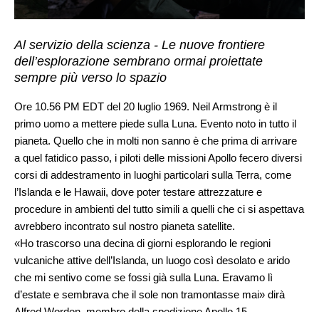
Al servizio della scienza - Le nuove frontiere
dell’esplorazione sembrano ormai proiettate
sempre più verso lo spazio
Ore 10.56 PM EDT del 20 luglio 1969. Neil Armstrong è il
primo uomo a mettere piede sulla Luna. Evento noto in tutto il
pianeta. Quello che in molti non sanno è che prima di arrivare
a quel fatidico passo, i piloti delle missioni Apollo fecero diversi
corsi di addestramento in luoghi particolari sulla Terra, come
l’Islanda e le Hawaii, dove poter testare attrezzature e
procedure in ambienti del tutto simili a quelli che ci si aspettava
avrebbero incontrato sul nostro pianeta satellite.
«Ho trascorso una decina di giorni esplorando le regioni
vulcaniche attive dell’Islanda, un luogo così desolato e arido
che mi sentivo come se fossi già sulla Luna. Eravamo lì
d’estate e sembrava che il sole non tramontasse mai» dirà
Alfred Worden, membro della spedizione Apollo 15.