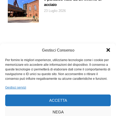
qui in Europa».
acciaio
Diversamente dalla dipendenza energetica europea dalla
23 Luglio 2026
Russia, il problema con la Cina è molto più profondo,
interconnesso ed esteso, il che significa che una modifica della
politica estera europea nei confronti del gigante asiatico avrà
conseguenze enormi sui flussi commerciali, sulle catene del
valore e su interi settori industriali. Sarà un processo lento,
dicono a Bruxelles, ma non si può tornare indietro: l’èra della
Gestisci Consenso
pax economica è stata definitivamente archiviata. Liu He e la
delegazione cinese, a Davos, avevano una missione: cercare
Per fornire le migliori esperienze, utilizziamo tecnologie come i cookie per
memorizzare e/o accedere alle informazioni del dispositivo. Il consenso a
di convincere i partner occidentali che Pechino è tornata, come
queste tecnologie ci permetterà di elaborare dati come il comportamento di
se non fosse successo nulla. Ma quasi nessuno gli ha
navigazione o ID unici su questo sito. Non acconsentire o ritirare il
creduto.
consenso può influire negativamente su alcune caratteristiche e funzioni.
Gestisci servizi
ACCETTA
NEGA