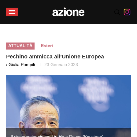
|
ATTUALITÀ
Esteri
Pechino ammicca all’Unione Europea
/ Giulia Pompili
23 Gennaio 2023
Il vicepremier cinese Liu He a Davos (Keystone)