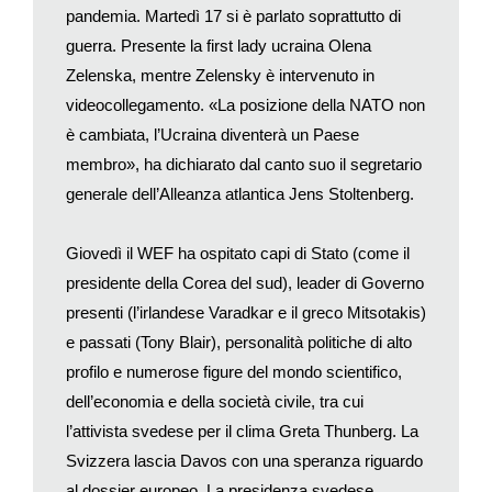
della guerra della Russia contro l’Ucraina. La Cina di Xi nel
pandemia. Martedì 17 si è parlato soprattutto di
febbraio dello scorso anno ha sancito un’amicizia senza limiti
guerra. Presente la first lady ucraina Olena
con Vladimir Putin e non ha mai aderito alle sanzioni
Zelenska, mentre Zelensky è intervenuto in
occidentali, portando avanti invece numerose collaborazioni,
videocollegamento. «La posizione della NATO non
sia in campo economico sia militare, con la Russia. Da questo
è cambiata, l’Ucraina diventerà un Paese
isolamento, epidemiologico e diplomatico, soprattutto con
membro», ha dichiarato dal canto suo il segretario
l’Occidente, Pechino adesso è costretta a uscire perché per
generale dell’Alleanza atlantica Jens Stoltenberg.
far correre l’economia, l’innovazione e l’influenza diplomatica
ha bisogno dei partner occidentali più ricchi. E ci sono una
serie di segnali che dimostrano questa direzione intrapresa da
Giovedì il WEF ha ospitato capi di Stato (come il
Pechino.
presidente della Corea del sud), leader di Governo
presenti (l’irlandese Varadkar e il greco Mitsotakis)
Il dialogo con l’America, dopo mesi di gelo, si è riaperto, ed è
e passati (Tony Blair), personalità politiche di alto
stato proprio Liu He a raggiungere mercoledì scorso a Zurigo,
profilo e numerose figure del mondo scientifico,
per un bilaterale, la segretaria del Tesoro americana, Janet
dell’economia e della società civile, tra cui
Yellen. La conversazione tra i due sarebbe stata «franca» e
produttiva, nonostante le «molte aree di disaccordo». Ma se in
l’attivista svedese per il clima Greta Thunberg. La
America la politica del sospetto nei confronti della Cina è ormai
Svizzera lascia Davos con una speranza riguardo
bipartisan, cioè condivisa sia dai democratici sia dai
al dossier europeo. La presidenza svedese