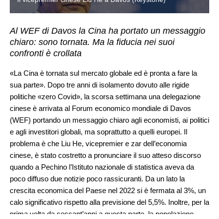
Al WEF di Davos la Cina ha portato un messaggio
chiaro: sono tornata. Ma la fiducia nei suoi
confronti è crollata
«La Cina è tornata sul mercato globale ed è pronta a fare la
sua parte». Dopo tre anni di isolamento dovuto alle rigide
politiche «zero Covid», la scorsa settimana una delegazione
cinese è arrivata al Forum economico mondiale di Davos
(WEF) portando un messaggio chiaro agli economisti, ai politici
e agli investitori globali, ma soprattutto a quelli europei. Il
problema è che Liu He, vicepremier e zar dell’economia
cinese, è stato costretto a pronunciare il suo atteso discorso
quando a Pechino l’Istituto nazionale di statistica aveva da
poco diffuso due notizie poco rassicuranti. Da un lato la
crescita economica del Paese nel 2022 si è fermata al 3%, un
calo significativo rispetto alla previsione del 5,5%. Inoltre, per la
prima volta da sessant’anni a questa parte, la popolazione