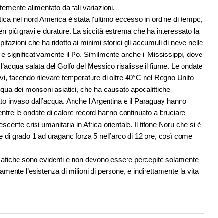
temente alimentato da tali variazioni.
rtica nel nord America è stata l’ultimo eccesso in ordine di tempo,
più gravi e durature. La siccità estrema che ha interessato la
tazioni che ha ridotto ai minimi storici gli accumuli di neve nelle
 e significativamente il Po. Similmente anche il Mississippi, dove
e l’acqua salata del Golfo del Messico risalisse il fiume. Le ondate
vi, facendo rilevare temperature di oltre 40°C nel Regno Unito
acqua dei monsoni asiatici, che ha causato apocalittiche
tato invaso dall’acqua. Anche l’Argentina e il Paraguay hanno
ntre le ondate di calore record hanno continuato a bruciare
rescente crisi umanitaria in Africa orientale. Il tifone Noru che si è
e di grado 1 ad uragano forza 5 nell’arco di 12 ore, così come
imatiche sono evidenti e non devono essere percepite solamente
amente l’esistenza di milioni di persone, e indirettamente la vita