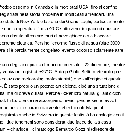
 freddo estremo in Canada e in molti stati USA, fino al confine
registrata nella storia moderna in molti Stati americani, una
 Lo stato di New York e la zona dei Grandi Laghi, particolarmente
lpite con temperature fino a 40°C sotto zero, in grado di causare
hanno dovuto affrontare muri di neve ghiacciata a bloccare
a corrente elettrica. Persino l’enorme flusso di acqua (oltre 3000
ara si è parzialmente congelato, evento occorso solamente altre
 uno degli anni più caldi mai documentati. Il 22 dicembre, mentre
 venivano registrati +27°C. Spiega Giulio Betti (meteorologo e
azione meteorologi professionisti) che «all’origine di questa
. È stato proprio un potente anticiclone, cioè una situazione di
ità, ma di breve durata. Perché? «Per loro natura, gli anticicloni
so sud. In Europa ce ne accorgiamo meno, perché siamo avvolti
montuose ci riparano dai venti settentrionali. Ma per il
registrato anche in Svizzera in queste festività ha analogie con il
che i due fenomeni sono considerati due facce della stessa
m – chiarisce il climatologo Bernardo Gozzini (direttore del