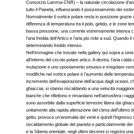
Consorzio Lamma-CNR) – la naturale circolazione d’ari
tutto il Pianeta, influenzando il posizionamento dei sist
Normalmente il vortice polare resta in posizione grazie 
differenza di temperatura tra il polo, gelido, e le zone 
bassa pressione, una corrente estremamente intensa ch
l’aria fredda dell’Artico e l’aria più mite a sud. Quando il 
determinando freddo intenso.
Nell’immagine che trovate nella gallery qui sopra a sinist
all’interno del circolo polare artico. A destra, l’aria cal
mutazione e uno spostamento sinuoso e irregolare verso
modifiche nel vortice polare è l’aumento delle temperatu
incremento dell’evaporazione dell’acqua dagli oceani, ch
ghiacciai, si stanno riscaldando a una velocità maggiore
bianche che riflettono e rimandano nell’atmosfera i raggi e
sono assorbite dalla superficie terrestre libera dai ghia
unitamente alla rapida alterazione del clima dell’ultimo de
getto, provoca un’anomalia dei venti e quindi l’ingresso d
riscaldamento globale del pianeta e particolarmente dei Po
e la Siberia orientale, negli ultimi decenni si registra u