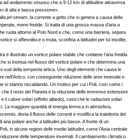
a ad andamento sinuoso che a 9-12 km di altitudine attraversa
emi di alta e bassa pressione».
alla
jet-stream
, la corrente a getto che si genera a causa della
temperate, meno fredde. Si tratta di una grossa massa d’aria a
e ruota attorno al Polo Nord e che, come una barriera, separa
vortice si affievolisce o muta, sconfina a latitudini per lui insolite,
ra è illustrato un vortice polare stabile che contiene l’aria fredda
da che si insinua nel flusso del vortice polare e che determina una
 sud della tempesta artica. Uno degli elementi che causa le
re nell’Artico, con conseguente riduzione delle aree innevate e
e si stanno riscaldando. Un motivo per cui i Poli, così come i
 che il resto del Pianeta è la riduzione delle immense estensioni
 il calore solari (effetto albedo), cosicché le radiazioni solari
cci. La maggiore quantità di energia termica in atmosfera,
cennio, devia il flusso delle correnti e modifica la traiettoria del
i aria polare anche a latitudini più basse. A fronte di un
li, in alcune regioni delle medie latitudini, come l’Asia centrale
na riduzione delle temperature invernali. Il cambiamento climatico