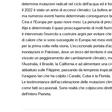
determina mutazioni radicali nel ciclo dell’acqua ed è for
Il 2022 è stato un anno di eccessi climatici. La bufera a
ma numerosi eventi hanno determinato conseguenze ben 
Cina e l’Europa per quasi nove mesi. La penuria di precipi
Alpi e determinato il quasi prosciugamento di molti fiumi
è intervenuto l’esercito a costruire argini per evitare ch
di calore che si sono susseguite in Europa nei mesi esti
per la prima volta nella storia. L’eccezionale portata d’
inondazioni in Pakistan, dove un terzo del territorio è s
vissuto un peggioramento dei cambiamenti climatici, me
l’Australia, il Brasile, la California e ad alimentare una c
abbattuto sulle Filippine, passando da tempesta tropical
l’uragano Ian che ha colpito i Caraibi, Cuba e la Florida.
Le testimonianze dell’accelerazione delle mutazioni cl
come fatti occasionali. Sono realtà che colpiscono dirett
dell’intero Pianeta.