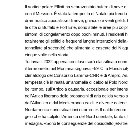
Il vortice polare Elliott ha scaraventato bufere di neve e
con il Messico. È stata la tempesta di Natale più fredda 
drammatica apocalisse di neve, ghiaccio e venti gelidi.
le città di Buffalo e Fort Erie, sono state le aree più co
sintomi di congelamento dopo pochi minuti. I residenti 
totalmente gli edifici e frequenti lunghe interruzioni dell
tonnellate al secondo) che alimenta le cascate del Niag
cinque volte nella storia.
Tuttavia il 2022 appena concluso sarà classificato come
il termometro nel Montana segnava –59°C, a Florida city
climatologo del Consorzio Lamma-CNR e di Ampro, Associ
tempesta c’è in realtà un’anomalia di caldo al Polo Nord»
bel tempo, sull’Artico a causarla, eccezionale per intens
nell’Artico liberano delle propaggini di aria gelida ver
dall’Atlantico e dal Mediterraneo caldi, e diverse catene 
Nordamerica sono situazioni ricorrenti». Il caldo record 
gelo che ha colpito l’America del Nord orientale, tanto 
medaglia. «Sono le conseguenze del cosiddetto jet-strea