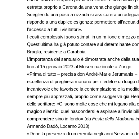
estratta proprio a Carona da una vena che giunge fin ol
Scegliendo una posa a rizzada si assicurerà un adegua
risponde a una duplice esigenza: permettere all’acqua di 
l’accesso a tutti i visitatori».
I costi complessivi sono stimati in un milione e mezzo di
Quest’ultima ha già potuto contare sul determinante contr
Braglia, residente a Carabbia.
L’importanza del santuario è dimostrata anche dalla su
fino al 15 gennaio 2023 al Museo nazionale a Zurigo.
«Prima di tutto – precisa don André-Marie Jerumanis – 
eccellenza di preghiera mariana per i fedeli e un luogo d
incantevole che favorisce la contemplazione e la meditazi
sempre più apprezzati, proprio come suggeriva già Her
dello scrittore: «Ci sono molte cose che mi legano alla c
magico silenzio, quel nascondersi e aspirare all’invisibilit
comprendere sino in fondo» (da
Festa della Madonna in
Armando Dadò, Locarno 2013).
«Dopo la presenza di un eremita negli anni Sessanta de