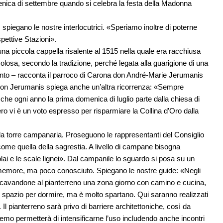
nica di settembre quando si celebra la festa della Madonna
piegano le nostre interlocutrici. «Speriamo inoltre di poterne
spettive Stazioni».
 una piccola cappella risalente al 1515 nella quale era racchiusa
losa, secondo la tradizione, perché legata alla guarigione di una
ento – racconta il parroco di Carona don André-Marie Jerumanis
 Don Jerumanis spiega anche un’altra ricorrenza: «Sempre
o che ogni anno la prima domenica di luglio parte dalla chiesa di
 vi è un voto espresso per risparmiare la Collina d’Oro dalla
alla torre campanaria. Proseguono le rappresentanti del Consiglio
come quella della sagrestia. A livello di campane bisogna
solai e le scale lignei». Dal campanile lo sguardo si posa su un
memore, ma poco conosciuto. Spiegano le nostre guide: «Negli
cavandone al pianterreno una zona giorno con camino e cucina,
e spazio per dormire, ma è molto spartano. Qui saranno realizzati
Il pianterreno sarà privo di barriere architettoniche, così da
l’eremo permetterà di intensificarne l’uso includendo anche incontri