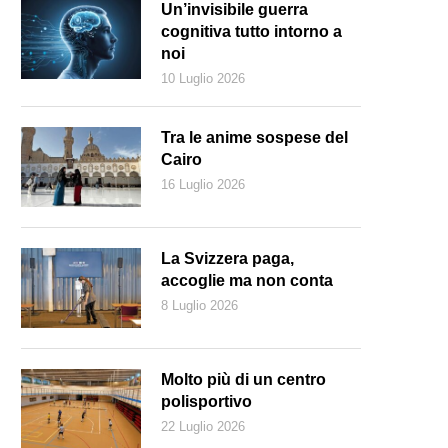
Un’invisibile guerra
cognitiva tutto intorno a
noi
10 Luglio 2026
Tra le anime sospese del
Cairo
16 Luglio 2026
La Svizzera paga,
accoglie ma non conta
8 Luglio 2026
 santuario della Madonna d’Ongero risale al 1640 (Luciano Bignotti/Uffici
Molto più di un centro
polisportivo
22 Luglio 2026