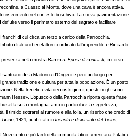
treconfine, a Cuasso al Monte, dove una cava è ancora attiva.
to inserimento nel contesto boschivo. La nuova pavimentazione
defluire verso il perimetro esterno del sagrato e facilitare
 franchi di cui circa un terzo a carico della Parrocchia.
ibuto di alcuni benefattori coordinati dall’imprenditore Riccardo
a presenza nella mostra
Barocco. Epoca di contrasti
, in corso
il santuario della Madonna d’Ongero è però un luogo per
i grande tradizione e cultura per tutta la popolazione. È un posto
one. Nella frenetica vita dei nostri giorni, questi luoghi sono
mann Hesse». L’opuscolo della Parrocchia riporta questa frase
hiesetta sulla montagna: amo in particolare la segretezza, il
à, il timido sottrarsi al rumore e alla folla, un riserbo che credo di
 Ticino
, 1924, pubblicato in
Incanto e disincanto del Ticino
,
l Novecento e più tardi della comunità latino-americana Palabra