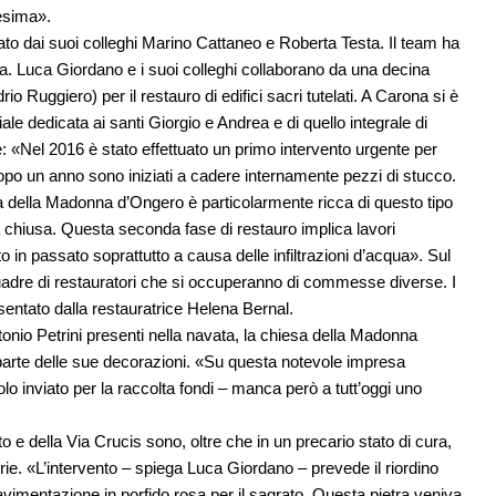
resima».
ato dai suoi colleghi Marino Cattaneo e Roberta Testa. Il team ha
vera. Luca Giordano e i suoi colleghi collaborano da una decina
io Ruggiero) per il restauro di edifici sacri tutelati. A Carona si è
le dedicata ai santi Giorgio e Andrea e di quello integrale di
«Nel 2016 è stato effettuato un primo intervento urgente per
 dopo un anno sono iniziati a cadere internamente pezzi di stucco.
 della Madonna d’Ongero è particolarmente ricca di questo tipo
a chiusa. Questa seconda fase di restauro implica lavori
ito in passato soprattutto a causa delle infiltrazioni d’acqua». Sul
squadre di restauratori che si occuperanno di commesse diverse. I
sentato dalla restauratrice Helena Bernal.
onio Petrini presenti nella navata, la chiesa della Madonna
arte delle sue decorazioni. «Su questa notevole impresa
lo inviato per la raccolta fondi – manca però a tutt’oggi uno
o e della Via Crucis sono, oltre che in un precario stato di cura,
rie. «L’intervento – spiega Luca Giordano – prevede il riordino
imentazione in porfido rosa per il sagrato. Questa pietra veniva