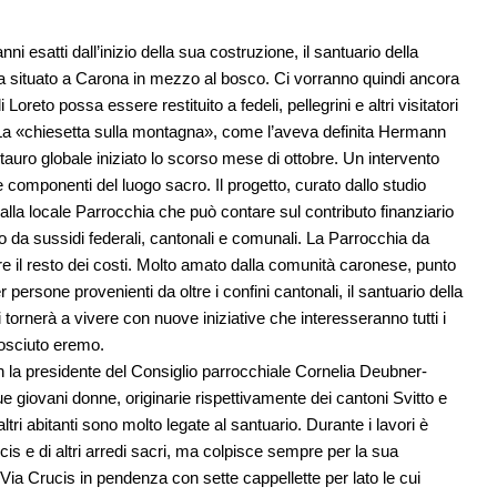
i esatti dall’inizio della sua costruzione, il santuario della
 situato a Carona in mezzo al bosco. Ci vorranno quindi ancora
oreto possa essere restituito a fedeli, pellegrini e altri visitatori
e. La «chiesetta sulla montagna», come l’aveva definita Hermann
stauro globale iniziato lo scorso mese di ottobre. Un intervento
le componenti del luogo sacro. Il progetto, curato dallo studio
lla locale Parrocchia che può contare sul contributo finanziario
to da sussidi federali, cantonali e comunali. La Parrocchia da
e il resto dei costi. Molto amato dalla comunità caronese, punto
persone provenienti da oltre i confini cantonali, il santuario della
tornerà a vivere con nuove iniziative che interesseranno tutti i
nosciuto eremo.
n la presidente del Consiglio parrocchiale Cornelia Deubner-
 giovani donne, originarie rispettivamente dei cantoni Svitto e
tri abitanti sono molto legate al santuario. Durante i lavori è
cis e di altri arredi sacri, ma colpisce sempre per la sua
Via Crucis in pendenza con sette cappellette per lato le cui