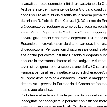
allargati come ad esempio i ritiri di preparazione alla C
Ai diversi interventi sovrintende Luca Giordano coadiuv
concluso il relativo studio di fattibilità la scorsa prima
d’anni con l’Ufficio dei Beni Culturali (UBC diretto da Endr
già occupato del restauro esterno della chiesa parrocchia
santa Marta. Riguardo alla Madonna d’Ongero aggiunge: 
salvare gli affreschi e riparare la copertura. Purtroppo
Essendo un notevole esempio di arte barocca, la chiesa
di decorazione. Per questioni di sicurezza è quindi stat
sostanziali per evitare in futuro il rischio di degrado sub
cantiere interverranno diverse ditte di artigiani e due 
lavori si svolgono sotto la supervisione dell’UBC rappre
Famosa per gli affreschi settecenteschi di Giuseppe Ant
d’Ongero deve però ad Alessandro Casella la maggior p
decorativa – precisa la Parrocchia di Carona nell’opusco
studio approfondito».
Dall’interno all’esterno dove le pavimentazioni del sagrat
inadeguate per accogliere le persone con difficoltà moto
conservativo completo per la Via Crucis e una nuova pav