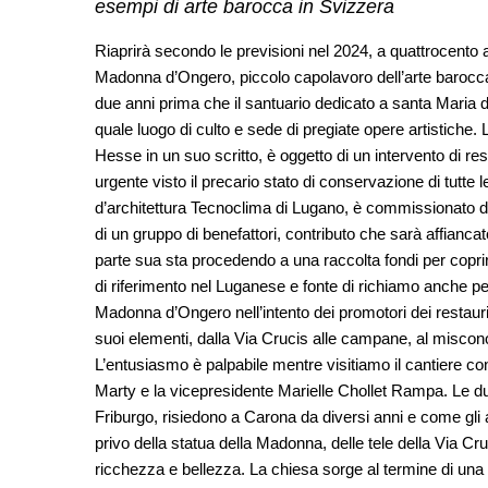
esempi di arte barocca in Svizzera
Riaprirà secondo le previsioni nel 2024, a quattrocento ann
Madonna d’Ongero, piccolo capolavoro dell’arte barocca
due anni prima che il santuario dedicato a santa Maria di L
quale luogo di culto e sede di pregiate opere artistich
Hesse in un suo scritto, è oggetto di un intervento di re
urgente visto il precario stato di conservazione di tutte 
d’architettura Tecnoclima di Lugano, è commissionato da
di un gruppo di benefattori, contributo che sarà affianca
parte sua sta procedendo a una raccolta fondi per coprir
di riferimento nel Luganese e fonte di richiamo anche per 
Madonna d’Ongero nell’intento dei promotori dei restauri 
suoi elementi, dalla Via Crucis alle campane, al misco
L’entusiasmo è palpabile mentre visitiamo il cantiere co
Marty e la vicepresidente Marielle Chollet Rampa. Le due
Friburgo, risiedono a Carona da diversi anni e come gli al
privo della statua della Madonna, delle tele della Via Cru
ricchezza e bellezza. La chiesa sorge al termine di una 