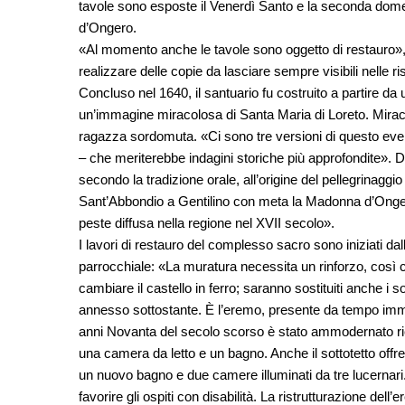
tavole sono esposte il Venerdì Santo e la seconda dome
d’Ongero.
«Al momento anche le tavole sono oggetto di restauro», s
realizzare delle copie da lasciare sempre visibili nelle ri
Concluso nel 1640, il santuario fu costruito a partire da
un’immagine miracolosa di Santa Maria di Loreto. Miraco
ragazza sordomuta. «Ci sono tre versioni di questo ev
– che meriterebbe indagini storiche più approfondite».
secondo la tradizione orale, all’origine del pellegrinaggi
Sant’Abbondio a Gentilino con meta la Madonna d’Ongero
peste diffusa nella regione nel XVII secolo».
I lavori di restauro del complesso sacro sono iniziati d
parrocchiale: «La muratura necessita un rinforzo, così 
cambiare il castello in ferro; saranno sostituiti anche i 
annesso sottostante. È l’eremo, presente da tempo im
anni Novanta del secolo scorso è stato ammodernato ri
una camera da letto e un bagno. Anche il sottotetto offr
un nuovo bagno e due camere illuminati da tre lucernari. 
favorire gli ospiti con disabilità. La ristrutturazione del