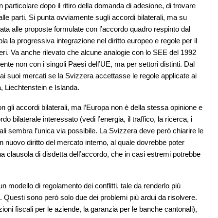
in particolare dopo il ritiro della domanda di adesione, di trovare
e parti. Si punta ovviamente sugli accordi bilaterali, ma su
ata alle proposte formulate con l’accordo quadro respinto dal
a la progressiva integrazione nel diritto europeo e regole per il
eri. Va anche rilevato che alcune analogie con lo SEE del 1992
nte non con i singoli Paesi dell’UE, ma per settori distinti. Dal
i suoi mercati se la Svizzera accettasse le regole applicate ai
 Liechtenstein e Islanda.
n gli accordi bilaterali, ma l’Europa non è della stessa opinione e
bilaterale interessato (vedi l’energia, il traffico, la ricerca, i
ali sembra l’unica via possibile. La Svizzera deve però chiarire le
n nuovo diritto del mercato interno, al quale dovrebbe poter
a clausola di disdetta dell’accordo, che in casi estremi potrebbe
modello di regolamento dei conflitti, tale da renderlo più
 Questi sono però solo due dei problemi più ardui da risolvere.
ioni fiscali per le aziende, la garanzia per le banche cantonali),