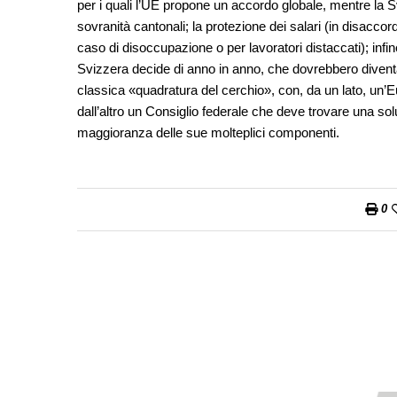
per i quali l’UE propone un accordo globale, mentre la 
sovranità cantonali; la protezione dei salari (in disaccord
caso di disoccupazione o per lavoratori distaccati); infi
Svizzera decide di anno in anno, che dovrebbero diventa
classica «quadratura del cerchio», con, da un lato, un’E
dall’altro un Consiglio federale che deve trovare una so
maggioranza delle sue molteplici componenti.
0