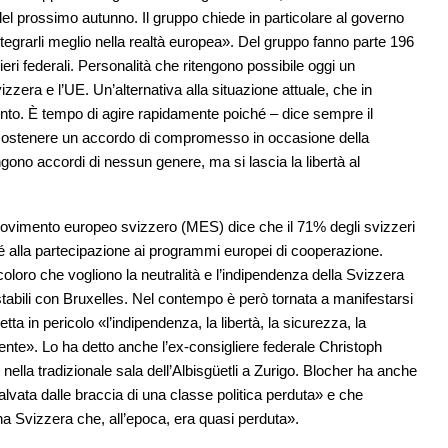
 del prossimo autunno. Il gruppo chiede in particolare al governo
ntegrarli meglio nella realtà europea». Del gruppo fanno parte 196
lieri federali. Personalità che ritengono possibile oggi un
zera e l’UE. Un’alternativa alla situazione attuale, che in
nto. È tempo di agire rapidamente poiché – dice sempre il
i a sostenere un accordo di compromesso in occasione della
ono accordi di nessun genere, ma si lascia la libertà al
l Movimento europeo svizzero (MES) dice che il 71% degli svizzeri
 alla partecipazione ai programmi europei di cooperazione.
oro che vogliono la neutralità e l’indipendenza della Svizzera
 stabili con Bruxelles. Nel contempo è però tornata a manifestarsi
 in pericolo «l’indipendenza, la libertà, la sicurezza, la
nente». Lo ha detto anche l’ex-consigliere federale Christoph
nella tradizionale sala dell’Albisgüetli a Zurigo. Blocher ha anche
alvata dalle braccia di una classe politica perduta» e che
 una Svizzera che, all’epoca, era quasi perduta».