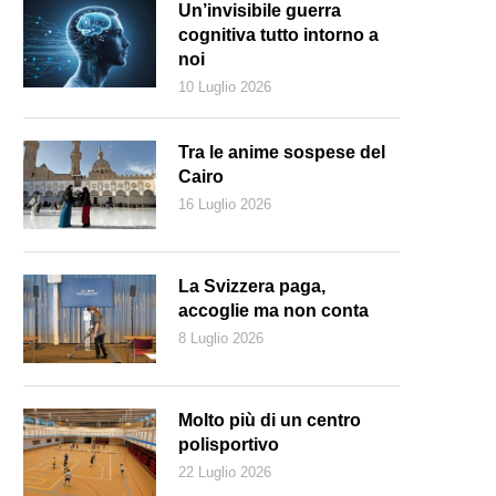
Un’invisibile guerra
cognitiva tutto intorno a
noi
10 Luglio 2026
Tra le anime sospese del
Cairo
16 Luglio 2026
La Svizzera paga,
accoglie ma non conta
8 Luglio 2026
ristoph Blocher, trent’anni dopo il no allo SEE, resta un’icona degli op
Molto più di un centro
polisportivo
22 Luglio 2026