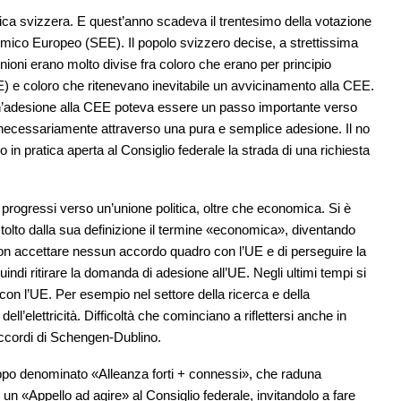
itica svizzera. E quest’anno scadeva il trentesimo della votazione
mico Europeo (SEE). Il popolo svizzero decise, a strettissima
nioni erano molto divise fra coloro che erano per principio
E) e coloro che ritenevano inevitabile un avvicinamento alla CEE.
’adesione alla CEE poteva essere un passo importante verso
 necessariamente attraverso una pura e semplice adesione. Il no
 in pratica aperta al Consiglio federale la strada di una richiesta
rogressi verso un’unione politica, oltre che economica. Si è
tolto dalla sua definizione il termine «economica», diventando
i non accettare nessun accordo quadro con l’UE e di perseguire la
quindi ritirare la domanda di adesione all’UE. Negli ultimi tempi si
con l’UE. Per esempio nel settore della ricerca e della
ll’elettricità. Difficoltà che cominciano a riflettersi anche in
ccordi di Schengen-Dublino.
gruppo denominato «Alleanza forti + connessi», che raduna
 un «Appello ad agire» al Consiglio federale, invitandolo a fare