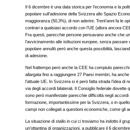
Il 6 dicembre è una data storica per l’economia e la pol
popolare sull’adesione della Svizzera allo Spazio Econo
maggioranza (50,3%), di non aderire. Trent’anni fa le opi
contrari a qualsiasi accordo con l’UE (allora ancora CE
Fra questi, parecchie persone pensavano anche che un
l’avvicinamento alle istituzioni europee, senza passare
popolare annullò però anche questa possibilità, lasciando
di adesione.
Nel frattempo però anche la CEE ha compiuto parecchi p
allargata fino a raggiungere 27 Paesi membri, ha anche 
l’attuale UE. In Svizzera si è però fatta strada l’idea d
via degli accordi bilaterali. Il Consiglio federale dovette 
sono però manifestate parecchie difficoltà negli accordi 
formazione, importantissime per la Svizzera, o in quello de
campi non collegati a questioni economiche, come gli a
La situazione di stallo in cui ci troviamo ha indotto il 
un’ottantina di organizzazioni, a pubblicare il 6 dicembre