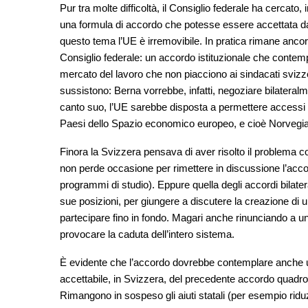
Pur tra molte difficoltà, il Consiglio federale ha cercato, 
una formula di accordo che potesse essere accettata dall
questo tema l’UE è irremovibile. In pratica rimane ancor
Consiglio federale: un accordo istituzionale che contempl
mercato del lavoro che non piacciono ai sindacati svizz
sussistono: Berna vorrebbe, infatti, negoziare bilateralme
canto suo, l’UE sarebbe disposta a permettere accessi a
Paesi dello Spazio economico europeo, e cioè Norvegia,
Finora la Svizzera pensava di aver risolto il problema co
non perde occasione per rimettere in discussione l’accordo 
programmi di studio). Eppure quella degli accordi bilater
sue posizioni, per giungere a discutere la creazione di u
partecipare fino in fondo. Magari anche rinunciando a un
provocare la caduta dell’intero sistema.
È evidente che l’accordo dovrebbe contemplare anche un 
accettabile, in Svizzera, del precedente accordo quadro.
Rimangono in sospeso gli aiuti statali (per esempio riduz