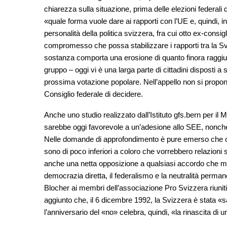
chiarezza sulla situazione, prima delle elezioni federali
«quale forma vuole dare ai rapporti con l’UE e, quindi, i
personalità della politica svizzera, fra cui otto ex-consig
compromesso che possa stabilizzare i rapporti tra la Sviz
sostanza comporta una erosione di quanto finora raggiu
gruppo – oggi vi è una larga parte di cittadini dispost
prossima votazione popolare. Nell’appello non si propong
Consiglio federale di decidere.
Anche uno studio realizzato dall’Istituto gfs.bern per i
sarebbe oggi favorevole a un’adesione allo SEE, nonché
Nelle domande di approfondimento è pure emerso che col
sono di poco inferiori a coloro che vorrebbero relazioni
anche una netta opposizione a qualsiasi accordo che metta
democrazia diretta, il federalismo e la neutralità perma
Blocher ai membri dell’associazione Pro Svizzera riuniti 
aggiunto che, il 6 dicembre 1992, la Svizzera è stata «s
l’anniversario del «no» celebra, quindi, «la rinascita di