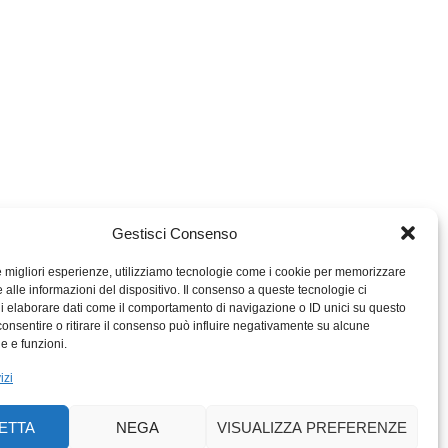
Gestisci Consenso
le migliori esperienze, utilizziamo tecnologie come i cookie per memorizzare
 alle informazioni del dispositivo. Il consenso a queste tecnologie ci
i elaborare dati come il comportamento di navigazione o ID unici su questo
consentire o ritirare il consenso può influire negativamente su alcune
MIGROS TICINO
he e funzioni.
MIGROS
izi
SCUOLA CLUB
PERCENTO CULTURALE
ETTA
NEGA
VISUALIZZA PREFERENZE
MIGROS TICINO