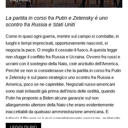
La partita in corso fra Putin e Zelensky è uno
scontro fra Russia e Stati Uniti
Come in quasi ogni guerra, mentre sul campo si combatte, in
luoghi e tempi imprecisati, opportunamente nascosti, si
negozia la pace. O meglio il cessate-il-fuoco. A questa legge
non sfugge il conflitto fra Russia e Ucraina. Ovvero fra russi e
ucraini con il sostegno della Nato, cioè anzitutto dell’America.
Perché se non si considerasse che la partita in corso fra Putin
e Zelensky è sul piano strategico uno scontro fra Russia e
America, poco se ne capirebbe. Negoziati russo-americani
sono stati imbastiti già prima dell’inizio delle ostilità, quando
Putin ha proposto a Biden alcune garanzie sul non
allargamento ulteriore della Nato che erano evidentemente
inaccettabili da qualsiasi amministrazione americana. E
tuttavia il filo non si è mai completamente spezzato, malgrado
gli insulti e le minacce reciproche, anche dopo il 24 febbraio.
LEGGI DI PIÙ