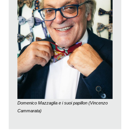
alle manifestazioni e a occasioni particolari per le quali sceglie
sempre di indossare un farfallino: «Le persone associano la
mia faccia al papillon e questo è un modo per farmi ricordare».
Un’abitudine che egli conserva ancora oggi: «Ad esempio, lo
indosso a ogni evento del Lions Club Monteceneri di cui sono
presidente: così diventa un elemento di rispetto nei confronti
del gruppo di appartenenza, un segnale che mi permette di
esprimere dignità e sacralità verso il Club».
All’inizio Domenico si limita ad acquistarne qualcuno
sporadicamente: «Papillon molto classici, dal costo
moderato». La svolta arriva poco dopo, quando conosce la
signora Maria Rosa Gamba, moglie di un imprenditore che in
quegli anni si muove tra la Svizzera e l’estero: «Era un uomo
che portava sempre il papillon e, alla sua dipartita, Maria Rosa
Domenico Mazzaglia e i suoi papillon (Vincenzo
mi disse che sarebbe stata felice di regalarmi quelli che furono
Cammarata)
di suo marito perché sapeva che io li avrei indossati».
La storia si fa seria ed egli comincia a indossare quei pezzi
speciali che ritiene ancor oggi «straordinari sia per stoffa sia