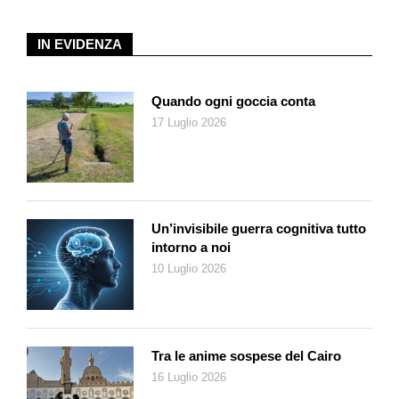
per colori». Mostrandocene qualcuno, ci spiega le regole di cui
tenere conto: «Non si può portare con la camicia a maniche
IN EVIDENZA
corte; la scelta dei colori è fondamentale perché deve sposarsi
bene col disegno della camicia; e infine bisogna osservare
correttamente le dimensioni che variano di solito dai due
Quando ogni goccia conta
centimetri e mezzo fino agli otto, controllando se le punte del
17 Luglio 2026
colletto spuntano dal papillon stesso».
L’informazione più ghiotta arriva dopo averci mostrato parecchi
dei suoi coloratissimi pezzi: «Il marito della signora Gamba si
serviva dallo stesso sarto di Gianni Agnelli che cuciva loro i
papillon ad hoc». Perciò, per tenere alta la nostra curiosità, ci
Un’invisibile guerra cognitiva tutto
mostra dapprima i pezzi firmati Brioni (un noto sarto romano) e
intorno a noi
solo poi ce ne indica alcuni altri di quel sarto torinese da cui si
10 Luglio 2026
serviva pure l’Avvocato in persona.
Mentre la moglie va e viene con tanti pezzi che posa sul
tavolo, proviamo a contare quelli che ha apposto a questa sua
improvvisata e coloratissima parete: «Mia moglie mi ha
Tra le anime sospese del Cairo
intimato di non comprarne più perché ne posseggo più di
16 Luglio 2026
duecento, anche se indosso quasi sempre gli stessi: quelli che