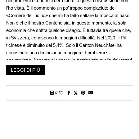
dei problemi economici del Ticino. Io questa discussione non
l’ho vista. È il commento un po’ troppo compiaciuto del
«Corriere del Ticino» che mi ha fatto saltare la mosca al naso.
Non è che il nostro Cantone sia, in questo momento, la sola
economia che soffra qualche disagio. È tuttavia tra quelle che,
in Svizzera, conoscono le maggiori difficoltà. Nel 2020, il Pil
ticinese è diminuito del 5,4%. Solo il Canton Neuchâtel ha
conosciuto una diminuzione maggiore. I problemi si
accumulano. Accanto al rincaro, in particolare quello dei vettori
energetici, e alla caduta dei listini di borsa, che sta erodendo i
LEGGI DI PIÙ
piccoli portafogli azionari della classe media, la nostra
economia patisce i costi dell’invecchiamento della
popolazione.
0
La popolazione attiva del Cantone diminuisce e l’effettivo di
frontalieri continua a crescere creando, tra l’altro, incredibili
disagi al traffico interno. Se estendiamo l’esame ai singoli rami
troviamo un settore industriale in piena riconversione, attività
commerciali che lottano per sopravvivere comprimendo i
costi, un turismo che vive purtroppo solo delle visite giornaliere