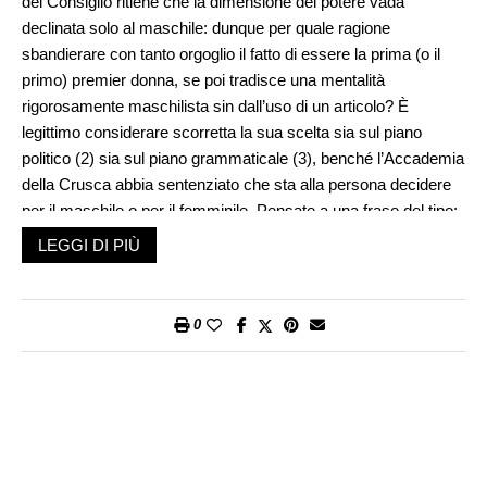
del Consiglio ritiene che la dimensione del potere vada
declinata solo al maschile: dunque per quale ragione
sbandierare con tanto orgoglio il fatto di essere la prima (o il
primo) premier donna, se poi tradisce una mentalità
rigorosamente maschilista sin dall’uso di un articolo? È
legittimo considerare scorretta la sua scelta sia sul piano
politico (2) sia sul piano grammaticale (3), benché l’Accademia
della Crusca abbia sentenziato che sta alla persona decidere
per il maschile o per il femminile. Pensate a una frase del tipo:
«Il presidente del Consiglio si è recata a Parigi». Vi sembra
LEGGI DI PIÙ
corretta? Per fortuna nessun governo ha il diritto di legiferare
per decreto sulle regole linguistiche. Il che permette a un
rigoroso osservante della grammatica di usare il femminile
0
quando c’è da usare il femminile, ignorando gli auspici della (e
non del) presidente. La resistenza si fa anche con la lingua, nel
senso di linguaggio ovviamente.
Racconta su
«
Avvenire
»
lo scrittore Ferdinando Camon
(indimenticabile, ma dimenticato, il suo romanzo
Un altare per
la madre
, 5+) che tempo fa presentando un libro si rivolse alla