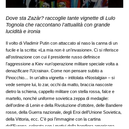
Dove sta Zazàr? raccoglie tante vignette di Lulo
Tognola che raccontano l’attualità con grande
lucidità e ironia
Il volto di Vladimir Putin con attaccato al naso la canna di un
fucile e la scritta: «La mia non è un’invasione». Ci si riferisce
all’ostinazione con cui il presidente russo definisce
l’aggressione a Kiev «un’operazione militare speciale volta a
denazificare l’Ucraina». Come non pensare subito a
Pinocchio… In un’altra vignetta – intitolata «Nostalgia» – si
vede sempre lui, lo zar, occhi da matto, braccia nascoste
dietro la schiena, cappello militare con stella rossa, falce e
martello, nonché uniforme sovietica zeppa di medaglie:
dell’ordine di Lenin e della Rivoluzione d’ottobre, delle Bandiere
rosse, della Guerra nazionale, degli Eroi dell’Unione Sovietica,
della Vittoria, ecc. C’è poi l’immagine con la cartina
dell’Europa, colorata con i motivi della bandiera americana.