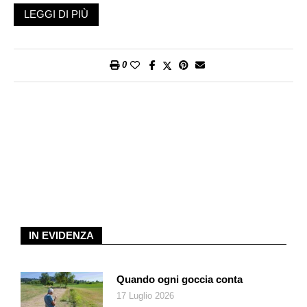
Sotto la scritta: «La guerra della Russia contro l’Ucraina ha
LEGGI DI PIÙ
prodotto cambiamenti storici e inattesi sul quadro strategico
europeo, in primis la possibile adesione di Finlandia e Svezia
alla Nato».
0
Ma c’è anche il simbolo del genere femminile, ovvero il cerchio
con sotto una croce, trasformato in bersaglio. Rovinato,
graffiato, bucato da pallottole. Ridotto a un colabrodo insomma.
Si spiega: «Anche nel 2022 i femminicidi continuano a
rappresentare un cancro sociale endemico, di cui non
riusciamo a liberarci». Giusto per entrare in merito: l’Ufficio
federale per l’uguaglianza fra donna e uomo, sul suo sito,
segnala: «Ogni due settimane una persona muore a causa
della violenza domestica; in media 25 l’anno». Manco a dirlo, si
tratta nella maggior parte dei casi di donne. Su
IN EVIDENZA
www.stopfemizid.ch sono elencati i femminicidi commessi
ogni anno nel nostro Paese: 14 nel 2022 (più 4 tentati); 26 nel
Quando ogni goccia conta
2021 (11 tentati).
17 Luglio 2026