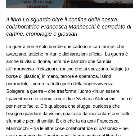
Il libro Lo sguardo oltre il confine della nostra
collaboratrice Francesca Mannocchi è corredato di
cartine, cronologie e glossari
La guerra non è solo bombe che cadono e carri armati che
avanzano, tattiche militari e dichiarazioni ufficiali. La guerra è
anche la vita di donne, uomini e bambini che cambia
all’improvviso. Relazioni e routine che si spezzano. Valigie (o
borse di plastica) in mano, terrore e speranza. Istinti
primordiali, il primo tra tutti quello della sopravvivenza.
Spiegare la guerra – che trasforma l’uomo «in un essere
spaventoso e oscuro», come dice Svetlana Aleksievič – non è
per niente facile. C’è qualcosa che sfugge, qualcosa che
bisogna guardare da vicino, qualcosa da raccontare con tratti
sfumati e pieni di umiltà. È ciò che fa da anni Francesca
Mannocchi – tra le altre cose collaboratrice di «Azione» – nei
suoi reportage dai Paesi in conflitto ma anche nel libro Lo