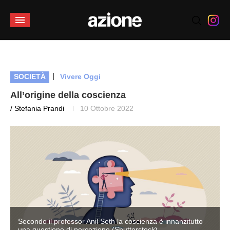
|
SOCIETÀ
Vivere Oggi
All’origine della coscienza
/ Stefania Prandi
10 Ottobre 2022
Secondo il professor Anil Seth la coscienza è innanzitutto
una questione di percezione (Shutterstock)