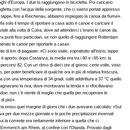
nghi d’Europa. I due lo raggiungono in bicicletta. Poi caricano
iglietta con l’acqua della sorgente, che ci siamo portati appresso
me tappe, fino a Reichenau, abbiamo impiegato la canoa da fiume».
a solo il tempo di riportare a casa auto e canoe e caricare il
stale alla volta di Coira, dove ad attenderci c’erano le canoe da
a punti fissi particolari, se non quello di raggiungere Rotterdam
perato le canoe per riportarle a casa».
 di km di pagaiate: «Ci sono state, soprattutto all’inizio, tappe
i è
aperto
, dopo Costanza, la media era tra i 60 e i 65 km; la
ercorsi 82. Con un ritmo di dieci ore al giorno: certe volte, visto
, per poter beneficiare di qualche ora in più di relativa frescura,
 con una temperatura di 34 gradi, saliti addirittura a 37 °C quello
agnavano la riva, dove montavano la tenda e si rifocillavano:
ndue: non c’è niente di meglio che quella per recuperare le
di più!».
 eroso quel margine di giorni che i due avevano calcolato: «Sul
iva per due mezze giornate e le poche precipitazioni invernali
 la corrente era nettamente inferiore a quella che ci
a Emmerich am Rhein, al confine con l’Olanda. Provato dagli