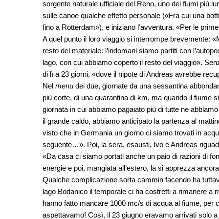
sorgente naturale ufficiale del Reno, uno dei fiumi più lu
sulle canoe qualche effetto personale («Fra cui una bott
fino a Rotterdam»), e iniziano l’avventura. «Per le pri
A quel punto il loro viaggio si interrompe brevemente: «M
resto del materiale: l’indomani siamo partiti con l’autopo
lago, con cui abbiamo coperto il resto del viaggio». Senz
di lì a 23 giorni, «dove il nipote di Andreas avrebbe recu
Nel
menu
dei due, giornate da una sessantina abbondante
più corte, di una quarantina di km, ma quando il fiume s
giornata in cui abbiamo pagaiato più di tutte ne abbiamo p
il grande caldo, abbiamo anticipato la partenza al mattino
visto che in Germania un giorno ci siamo trovati in acqua
seguente…». Poi, la sera, esausti, Ivo e Andreas riguad
«Da casa ci siamo portati anche un paio di razioni di fo
energie e poi, mangiata all’estero, la si apprezza ancora 
Qualche complicazione sorta cammin facendo ha tuttavia
lago Bodanico il temporale ci ha costretti a rimanere a r
hanno fatto mancare 1000 mc/s di acqua al fiume, per cui
aspettavamo! Così, il 23 giugno eravamo arrivati solo 