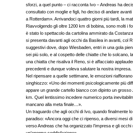
sforzi, a quel punto – ci racconta Ivo – Andreas ha deci
consultato con moglie e figli, ho deciso di andare ava
a Rotterdam». Arrivandoci quattro giorni più tardi, la ma
Riavvolgendo gli oltre 1200 km di bobina, sono molti i fo
è stato lo spettacolo da cartolina ammirato da Costanza 
si presenta davanti agli occhi da Basilea in avanti, col 
suggestivi dove, dopo Wiesbaden, entri in una gola piena d
sei più solo, e al cospetto delle chiatte che lo solcano
una chiatta che risaliva il Reno, si è affacciato applaude
precedenti e dunque voleva salutare la nostra impresa
Nel ripensare a quelle settimane, le emozioni riaffiorano 
singhiozzo: «Uno dei momenti psicologicamente più diffic
appare un grande cartello bianco con dipinto un grosso
km. Quel lentissimo incedere numerico porta inevitabil
mancano alla meta finale…».
Un traguardo che agli occhi di Ivo, quando finalmente lo 
paradiso: «Ancora oggi che ci ripenso, a diversi mesi d
verso Andreas che ha organizzato l’impresa e gli occhi 
un’enorme soddisfazione».