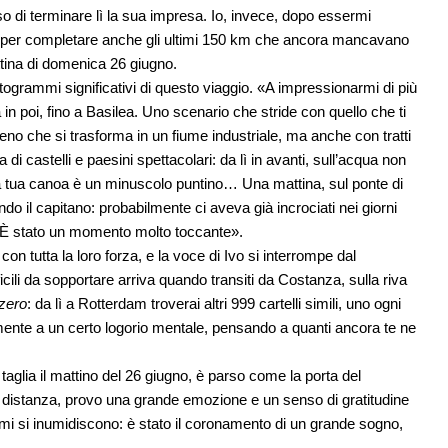
so di terminare lì la sua impresa. Io, invece, dopo essermi
nti per completare anche gli ultimi 150 km che ancora mancavano
ttina di domenica 26 giugno.
togrammi significativi di questo viaggio. «A impressionarmi di più
in poi, fino a Basilea. Uno scenario che stride con quello che ti
Reno che si trasforma in un fiume industriale, ma anche con tratti
i castelli e paesini spettacolari: da lì in avanti, sull’acqua non
, la tua canoa è un minuscolo puntino… Una mattina, sul ponte di
ndo il capitano: probabilmente ci aveva già incrociati nei giorni
. È stato un momento molto toccante».
con tutta la loro forza, e la voce di Ivo si interrompe dal
ili da sopportare arriva quando transiti da Costanza, sulla riva
zero
: da lì a Rotterdam troverai altri 999 cartelli simili, uno ogni
mente a un certo logorio mentale, pensando a quanti ancora te ne
taglia il mattino del 26 giugno, è parso come la porta del
i distanza, provo una grande emozione e un senso di gratitudine
mi si inumidiscono: è stato il coronamento di un grande sogno,