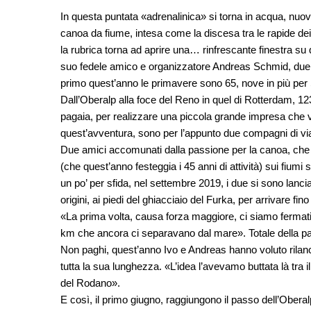
In questa puntata «adrenalinica» si torna in acqua, nuo
canoa da fiume, intesa come la discesa tra le rapide dei 
la rubrica torna ad aprire una… rinfrescante finestra su q
suo fedele amico e organizzatore Andreas Schmid, due am
primo quest’anno le primavere sono 65, nove in più per
Dall’Oberalp alla foce del Reno in quel di Rotterdam, 123
pagaia, per realizzare una piccola grande impresa che va
quest’avventura, sono per l’appunto due compagni di via
Due amici accomunati dalla passione per la canoa, che h
(che quest’anno festeggia i 45 anni di attività) sui fiumi 
un po’ per sfida, nel settembre 2019, i due si sono lanci
origini, ai piedi del ghiacciaio del Furka, per arrivare fi
«La prima volta, causa forza maggiore, ci siamo fermat
km che ancora ci separavano dal mare». Totale della p
Non paghi, quest’anno Ivo e Andreas hanno voluto rilanc
tutta la sua lunghezza. «L’idea l’avevamo buttata là tra i
del Rodano».
E così, il primo giugno, raggiungono il passo dell’Oberalp