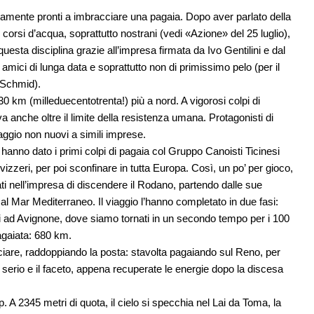
vamente pronti a imbracciare una pagaia. Dopo aver parlato della
corsi d’acqua, soprattutto nostrani (vedi «Azione» del 25 luglio),
uesta disciplina grazie all’impresa firmata da Ivo Gentilini e dal
ici di lunga data e soprattutto non di primissimo pelo (per il
 Schmid).
0 km (milleduecentotrenta!) più a nord. A vigorosi colpi di
 anche oltre il limite della resistenza umana. Protagonisti di
ggio non nuovi a simili imprese.
anno dato i primi colpi di pagaia col Gruppo Canoisti Ticinesi
svizzeri, per poi sconfinare in tutta Europa. Così, un po’ per gioco,
ati nell’impresa di discendere il Rodano, partendo dalle sue
no al Mar Mediterraneo. Il viaggio l’hanno completato in due fasi:
i ad Avignone, dove siamo tornati in un secondo tempo per i 100
agaiata: 680 km.
iare, raddoppiando la posta: stavolta pagaiando sul Reno, per
l serio e il faceto, appena recuperate le energie dopo la discesa
. A 2345 metri di quota, il cielo si specchia nel Lai da Toma, la