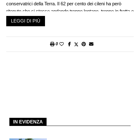
conservatrici della Terra. Il 62 per cento dei cileni ha però
ritenuto che si stesse andando troppo lontano, troppo in fretta e
appunto ha detto «no».
LEGGI DI PIÙ
Il presidente Gabriel Boric, arrivato al governo dalle barricate
del movimento studentesco del 2019, non aveva nascosto di
0
aspettarsi dal voto sulla nuova Carta costituzionale un nuovo
impulso per imprimere un’accelerazione alla sterzata a sinistra
del Cile. Immaginava che l’approvazione della nuova Carta,
cancellando la Costituzione voluta dal dittatore Augusto
Pinochet, avrebbe annullato anche le remore verso la sua
leadership. Non è andata così. Molto più della metà dei votanti
– ricordiamo che in Cile il voto è obbligatorio – ha rifiutato la
proposta redatta dall’Assemblea costituente. Si trattava di una
proposta molto radicale nel riconoscimento dei diritti,
decisamente inclusiva, dichiaratamente spalancata verso un
mondo aperto e antirazzista, senza barriere di censo
IN EVIDENZA
all’ingresso. Niente di politicamente fantascientifico, ma tutto
lontanissimo dal sentire comune della parte conservatrice del