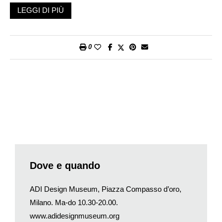
Meuron e inaugurato nel 2016.
LEGGI DI PIÙ
Ma è un altro lo spazio che oggi mi interessa visitare. Entro da
quello che sembra il cancello di un magazzino in disuso: in
effetti, negli anni Trenta, era l’ingresso di un deposito dei tram,
0
poi trasformato in centrale di distribuzione dell’energia elettrica.
Solo dopo capisco di essere entrata dall’ingresso secondario
di ciò che cercavo: l’ADI Design Museum o più comunemente
noto come museo del Compasso d’oro. Mi trovo allora in un
grande ambiente – circa 5000 mq – e subito mi si presenta
inaspettata di fronte la grande collezione permanente
dell’istituto. Un gentilissimo ragazzo all’accoglienza mi spiega
come raggiungere l’ingresso principale e illustra le varie
sezioni dell’allestimento: una mostra temporanea (attualmente
dedicata al rapporto fra la Olivetti e il disegno industriale); la
Dove e quando
presentazione dei vincitori di quest’anno del premio Compasso
d’oro; ma soprattutto la serie completa, divisa per anno, degli
ADI Design Museum, Piazza Compasso d’oro,
oggetti che sono stati insigniti di questo riconoscimento a
Milano. Ma-do 10.30-20.00.
partire dalla sua prima edizione, nel 1954.
www.adidesignmuseum.org
Il Premio Compasso d’oro nasce da un’idea di Gio Ponti: