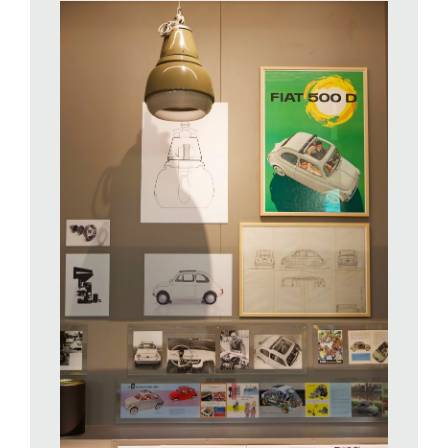
inizialmente è concepito per La Rinascente, che allora era
qualcosa di più di un grande magazzino. Aveva ricevuto quel
suo nome all’insegna del progresso da Gabriele d’Annunzio nel
1917. Come era già avvenuto prima in molti altri paesi,
rappresentò un vero motore di rinnovamento dei consumi. A
Parigi, qualche tempo prima, lo stesso ruolo era stato ricoperto
da
Au bon marché
, dai magazzini
Printemps
e dalle
Galeries
Lafayette
. A Londra, invece, fu il caso di
Harrods e Liberty
, nati
come punti vendita di merci importate dall’Oriente,
fondamentale nel sostenere lo sviluppo dell’
Art Nouveau
, che
talora viene definita proprio
Stile Liberty
dal nome dell’emporio
inglese. Non solo in questi negozi si vendono oggetti di buona
qualità, adatti alle nuove classi sociali, ma si sviluppa un
dialogo reciprocamente proficuo con i grandi nomi della
creatività, che si tratti di moda oppure di design.
A Milano Gio Ponti negli anni Venti lancia per Rinascente la
sua linea Domus Nova, che ambiva a «fornire a prezzi
modesti mobili di forme semplici ma di ottimo gusto e studiati