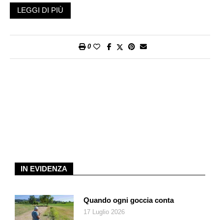
Comunisti erano Lenin, Stalin, Malenkov, Chruščëv, Brežnev,
LEGGI DI PIÙ
Andropov, Černenko, insomma tutti i suoi predecessori.
Almeno altrettanto comunisti erano i loro oppositori interni, una
quota rilevante dei cittadini dell’Urss come anche un discreto
0
numero di dissidenti. Questo per onor del vero, ma anche per
ricordare come il tracollo del regime e dello Stato sovietico non
possono essere spiegati in termini di mera ideologia.
Insomma, a fallire non è stato tanto il «Dio» marx-leninista,
nella molto adattata versione sovietica, quanto un sistema che
pure, fino agli anni Settanta, molti – fra cui diversi suoi
avversari – consideravano destinato a durare per molto tempo.
Si può discutere quanto si vuole sulla riformabilità o meno dello
Stato sovietico. Non ci sono risposte certe, perché nessuno ha
mai veramente tentato l’esperimento. Ma è molto probabile
IN EVIDENZA
che quando nel 1985 salì al potere quel figlio di contadini, così
diverso nello stile e nel linguaggio dai segretari generali del
Pcus che lo avevano preceduto, l’Urss aveva raggiunto e
Quando ogni goccia conta
superato la soglia della sua riformabilità. Intesa come
17 Luglio 2026