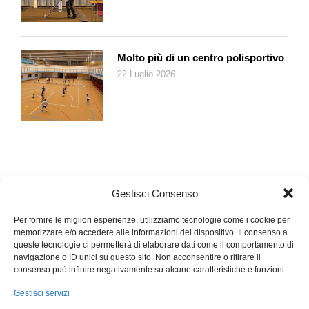
ridotto a dittatura del proletariato (nominale), ovvero del partito
(effettiva).
Gorbačëv e i suoi collaboratori inventarono il «nuovo
Molto più di un centro polisportivo
pensiero», surrogato moralistico del marxismo-leninismo, di
22 Luglio 2026
fatto poco più – o molto meno – di una filastrocca di «buoni»
propositi e di intenzioni ecumeniche o presunte tali. Destino
volle che dall’altra parte della barricata della guerra fredda vi
fosse allora Ronald Reagan. Leader forse non coltissimo ma
intelligente nella sua semplicità. Il quale era perfettamente
convinto a differenza dei suoi predecessori che il comunismo
sovietico fosse giunto alla fine della parabola. Un villaggio
Gestisci Consenso
Potëmkin da smascherare e demolire, o meglio
accompagnare all’autodemolizione. Gorbačëv non lo pensava
Per fornire le migliori esperienze, utilizziamo tecnologie come i cookie per
e anzi si batteva per salvare il suo Stato, senza sapere bene
memorizzare e/o accedere alle informazioni del dispositivo. Il consenso a
queste tecnologie ci permetterà di elaborare dati come il comportamento di
come.
navigazione o ID unici su questo sito. Non acconsentire o ritirare il
consenso può influire negativamente su alcune caratteristiche e funzioni.
Sotto il profilo geopolitico, però, aveva un piano. Consisteva
nella convinzione che l’impero europeo dell’Urss, costruito da
Gestisci servizi