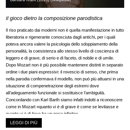
Il gioco dietro la composizione parodistica
Il riso praticato dai moderni non è quella manifestazione in tutto
liberatoria e rigenerante conosciuta dagli antichi, per i quali
poteva ancora valere la psicologia dello sdoppiamento della
personalità, la coesistenza allo stesso livello di coscienza di
leggero e di grave, di serio e di faceto, di nobile e di umile.
Dopo Mozart non è più possibile mantenere distinti in separato
ordine i due piani espressivi: il rovescio di senso, che prima
nella parodia confermava il modello, non può più attuarsi in una
situazione di compenetrazione degli estremi dove
all’adeguamento funzionale si sostituisce l’ambiguità.
Concordando con Karl Barth siamo infatti indotti a riconoscere
come in Mozart «quanto vi è di grave è come se levitasse e
quanto vi è di lieve ha un peso infinito».
Il momento emblematico è costituito da
Ein musikalischer
LEGGI DI PIÙ
Spass K 522
(1787), dal cosiddetto sestetto dei musicanti di