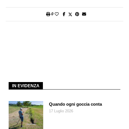
villaggio, per le sottolineature popolaresche dei suoi tratti e
soprattutto per le goffaggini di musici dilettanti che Mozart
0
dissemina ad arte in una partitura che ne mette a nudo la
mediocrità, l’ineleganza, l’incultura. La parodia non si ferma
tuttavia a tale livello: anzi di derisione, di comicità ricavata
dall’esibizione di difetti altrui, non è propriamente il caso di
parlare relativamente a un lavoro nato per essere calato nel
quotidiano. Al contrario, trasformando il banale in originale, il
tratto stilistico maldestro in eccentrica trovata, la dissonanza in
complessità armonica, Mozart muta la caricatura in ironia
giocando ambiguamente tra la posizione di spettatore divertito
e l’immedesimazione. A quel punto il gioco cessa di essere
IN EVIDENZA
tale per cui «
Ein musikalischer Spass
potrebbe rappresentare
emblematicamente il momento di trapasso dalla concezione
propria della cultura comica popolare, dove il riso è fenomeno
Quando ogni goccia conta
liberatorio ed esplosivo, alla concezione moderna, dove il riso
17 Luglio 2026
diventa implosivo e funerario» (Cristina Cano). Il sestetto dei
Dorfmusikanten costituirebbe allora il termine dialettico di
un’estetica che non nega il diletto, che anzi lo esalta, senza