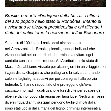
Brasile, è morto «l’indigeno della buca», l’ultimo
del suo popolo nello stato di Rondônia. Intanto si
avvicinano le elezioni presidenziali e chi difende i
diritti dei nativi teme la rielezione di Jair Bolsonaro
Sono più di 100 i popoli nativi detti «incontattati»
nell’Amazzonia del Brasile, piccoli gruppi di individui che
vivono isolati nei loro territori, determinati a evitare ogni
contatto con il resto del mondo. Ad Araribóia, nello stato di
Maranhão, abbiamo vissuto per alcuni giorni in un villaggio con
i «guardiani» Guajajara, che pattugliano la selva catturando
coloni e taglialegna abusivi per poi consegnarli alla polizia
federale. Ci hanno raccontato che proteggono gli Awà,
cacciatori nomadi, i quali usano le funi di vite per scalare gli
alberi e danno fuoco alla resina per farsi luce. Negli ultimi anni
diversi «guardiani», sui quali pendono taglie di molti dollari,
sono stati uccisi dalla mafia del legno, criminali interessati a