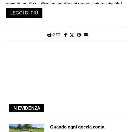
vendere quello di altissima qualità sui mercati internazionali. I
Waimiri Atroari invece, un’altra popolazione indigena che vive
LEGGI DI PIÙ
nel Roraima, Stato settentrionale del Brasile, preservano la vita
degli ultimi 100 superstiti dei Pirititi, etnie che entrando in
contatto con l’uomo bianco, come è accaduto ad altri prima di
0
loro, morirebbero inevitabilmente di morbillo e influenza.
Sono i sopravvissuti – che rischiano di estinguersi – di quello
che era definito «il polmone verde della Terra», i custodi
dell’universo della foresta Amazzonica e della sua biodiversità.
Uno studio dell’Onu stima che ogni due settimane una lingua
indigena muore e, delle circa 7’600 lingue parlate in tutto il
mondo, 2’680 lingue indigene sono in pericolo. Con la loro
scomparsa si perdono idiomi unici, ma anche culture antiche e
conoscenze secolari, patrimoni dell’umanità, come è
successo di recente in Rondônia, sempre in Brasile, con la
IN EVIDENZA
morte de «l’indio do buraco», letteralmente «l’indigeno della
buca». Era un uomo che viveva nella sua isola verde Tunaru,
Quando ogni goccia conta
circondato da grandi allevamenti di bestiame e piantagioni di