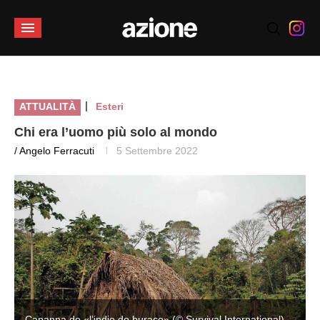
|
ATTUALITÀ
Esteri
Chi era l’uomo più solo al mondo
/ Angelo Ferracuti
5 Settembre 2022
Capanna de «l’indio do buraco» (© Survival International)